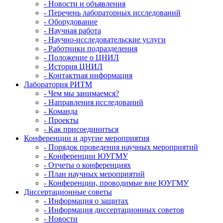
- Новости и объявления
- Перечень лабораторных исследований
- Оборудование
- Научная работа
- Научно-исследовательские услуги
- Работники подразделения
- Положение о ЦНИЛ
- История ЦНИЛ
- Контактная информация
Лаборатория РИТМ
- Чем мы занимаемся?
- Направления исследований
- Команда
- Проекты
- Как присоединиться
Конференции и другие мероприятия
- Порядок проведения научных мероприятий
- Конференции ЮУГМУ
- Отчеты о конференциях
- План научных мероприятий
- Конференции, проводимые вне ЮУГМУ
Диссертационные советы
- Информация о защитах
- Информация диссертационных советов
- Новости