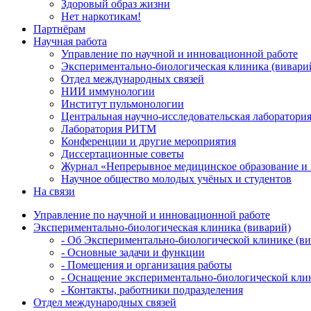
Здоровый образ жизни
Нет наркотикам!
Партнёрам
Научная работа
Управление по научной и инновационной работе
Экспериментально-биологическая клиника (вивари
Отдел международных связей
НИИ иммунологии
Институт пульмонологии
Центральная научно-исследовательская лаборатори
Лаборатория РИТМ
Конференции и другие мероприятия
Диссертационные советы
Журнал «Непрерывное медицинское образование и 
Научное общество молодых учёных и студентов
На связи
Управление по научной и инновационной работе
Экспериментально-биологическая клиника (виварий)
- Об Экспериментально-биологической клинике (в
- Основные задачи и функции
- Помещения и организация работы
- Оснащение экспериментально-биологической кли
- Контакты, работники подразделения
Отдел международных связей