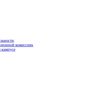
ельности
яционной комиссиях
 кампусе