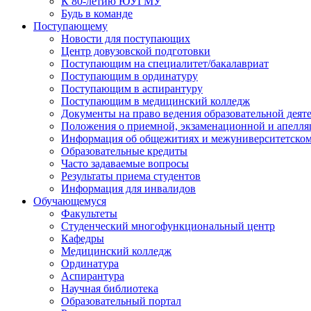
К 80-летию ЮУГМУ
Будь в команде
Поступающему
Новости для поступающих
Центр довузовской подготовки
Поступающим на специалитет/бакалавриат
Поступающим в ординатуру
Поступающим в аспирантуру
Поступающим в медицинский колледж
Документы на право ведения образовательной деят
Положения о приемной, экзаменационной и апелл
Информация об общежитиях и межуниверситетском
Образовательные кредиты
Часто задаваемые вопросы
Результаты приема студентов
Информация для инвалидов
Обучающемуся
Факультеты
Студенческий многофункциональный центр
Кафедры
Медицинский колледж
Ординатура
Аспирантура
Научная библиотека
Образовательный портал