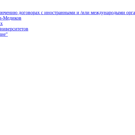
лючению договорах с иностранными и /или международыми орга
в-Медиков
ах
Университетов
ние"