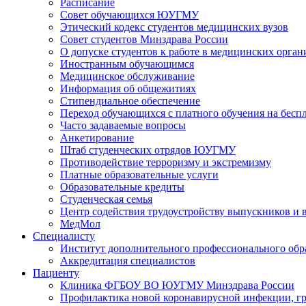
Расписание
Совет обучающихся ЮУГМУ
Этический кодекс студентов медицинских вузов
Совет студентов Минздрава России
О допуске студентов к работе в медицинских орган
Иностранным обучающимся
Медицинское обслуживание
Информация об общежитиях
Стипендиальное обеспечение
Переход обучающихся с платного обучения на беспл
Часто задаваемые вопросы
Анкетирование
Штаб студенческих отрядов ЮУГМУ
Противодействие терроризму и экстремизму
Платные образовательные услуги
Образовательные кредиты
Студенческая семья
Центр содействия трудоустройству выпускников и 
МедМол
Специалисту
Институт дополнительного профессионального обр
Аккредитация специалистов
Пациенту
Клиника ФГБОУ ВО ЮУГМУ Минздрава России
Профилактика новой коронавирусной инфекции, г