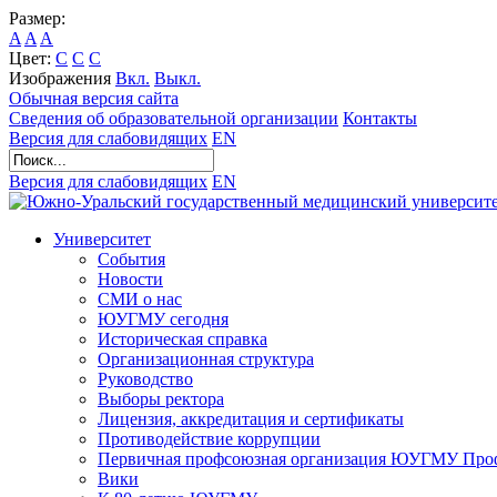
Размер:
A
A
A
Цвет:
C
C
C
Изображения
Вкл.
Выкл.
Обычная версия сайта
Сведения об образовательной организации
Контакты
Версия для слабовидящих
EN
Версия для слабовидящих
EN
Университет
События
Новости
СМИ о нас
ЮУГМУ сегодня
Историческая справка
Организационная структура
Руководство
Выборы ректора
Лицензия, аккредитация и сертификаты
Противодействие коррупции
Первичная профсоюзная организация ЮУГМУ Проф
Вики