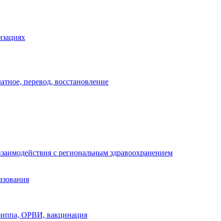
изациях
атное, перевод, восстановление
взаимодействия с региональным здравоохранением
азования
риппа, ОРВИ, вакцинация