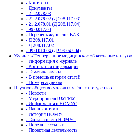
- Контакты
- Документы
- 21.2.078.03
- 21.2.078.02 (Д 208.117.03)
- 21.2.078.01 (Д 208.117.04)
- 99.0.017.03
- Перечень журналов ВАК
- Д 208.117.01
- Д 208.117.02
- 99.0.010.04 (Д 999.047.04)
Журнал «Непрерывное медицинское образование и наука
- Информация о журнале
- Контактная информация
- Тематика журнала
- В помощь авторам статей
- Номера журнала
Научное общество молодых учёных и студентов
- Новости
- Мероприятия ЮУГМУ
- Информация о НОМУС
- Наши контакты
- История НОМУС
- Состав совета НОМУС
- Полезные ссылки
- Проектная деятельность