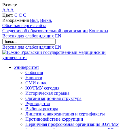
Размер:
A
A
A
Цвет:
C
C
C
Изображения
Вкл.
Выкл.
Обычная версия сайта
Сведения об образовательной организации
Контакты
Версия для слабовидящих
EN
Версия для слабовидящих
EN
Университет
События
Новости
СМИ о нас
ЮУГМУ сегодня
Историческая справка
Организационная структура
Руководство
Выборы ректора
Лицензия, аккредитация и сертификаты
Противодействие коррупции
Первичная профсоюзная организация ЮУГМУ