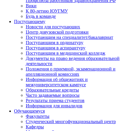
Профсоюза работников здравоохранения РФ
Вики
К 80-летию ЮУГМУ
Будь в команде
Поступающему
Новости для поступающих
Центр довузовской подготовки
Поступающим на специалитет/бакалавриат
Поступающим в ординатуру
Поступающим в аспирантуру
Поступающим в медицинский колледж
Документы на право ведения образовательной
деятельности
Положения о приемной, экзаменационной и
апелляционной комиссиях
Информация об общежитиях и
межуниверситетском кампусе
Образовательные кредиты
Часто задаваемые вопросы
Результаты приема студентов
Информация для инвалидов
Обучающемуся
Факультеты
Студенческий многофункциональный центр
Кафедры