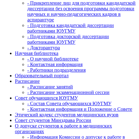
- Прикрепление лиц для подготовки кандидатской
диссертации без освоения программы подготовки
научных и научно-педагогических кадров в
аспирантуре
- Подготовка кандидатской диссертации
работниками ЮУГМУ
- Подготовка докторской диссертации
работниками ЮУГМУ
- Докторантура
Научная библиотека
- О научной библиотеке
- Контактная информация
- Работники подразделения
Образовательный портал
Расписание
- Расписание занятий
- Расписание экзаменационной сессии
Совет обучающихся ЮУГМУ
- Состав Совета обучающихся ЮУГМУ
- Контактная информация и Положение о Совете
Этический кодекс студентов медицинских вузов
Совет студентов Минздрава России
О допуске студентов к работе в медицинских
организациях
- Информация Комиссии о допуске к работе в