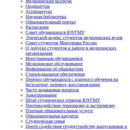
Медицинский колледж
Ординатура
Аспирантура
Научная библиотека
Образовательный портал
Расписание
Совет обучающихся ЮУГМУ
Этический кодекс студентов медицинских вузов
Совет студентов Минздрава России
О допуске студентов к работе в медицинских
организациях
Иностранным обучающимся
Медицинское обслуживание
Информация об общежитиях
Стипендиальное обеспечение
Переход обучающихся с платного обучения на
бесплатное, перевод, восстановление
Часто задаваемые вопросы
Анкетирование
Штаб студенческих отрядов ЮУГМУ
Противодействие терроризму и экстремизму
Платные образовательные услуги
Образовательные кредиты
Студенческая семья
Центр содействия трудоустройству выпускников и