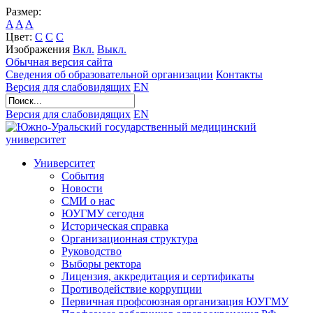
Размер:
A
A
A
Цвет:
C
C
C
Изображения
Вкл.
Выкл.
Обычная версия сайта
Сведения об образовательной организации
Контакты
Версия для слабовидящих
EN
Версия для слабовидящих
EN
Университет
События
Новости
СМИ о нас
ЮУГМУ сегодня
Историческая справка
Организационная структура
Руководство
Выборы ректора
Лицензия, аккредитация и сертификаты
Противодействие коррупции
Первичная профсоюзная организация ЮУГМУ