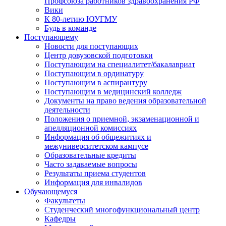
Профсоюза работников здравоохранения РФ
Вики
К 80-летию ЮУГМУ
Будь в команде
Поступающему
Новости для поступающих
Центр довузовской подготовки
Поступающим на специалитет/бакалавриат
Поступающим в ординатуру
Поступающим в аспирантуру
Поступающим в медицинский колледж
Документы на право ведения образовательной
деятельности
Положения о приемной, экзаменационной и
апелляционной комиссиях
Информация об общежитиях и
межуниверситетском кампусе
Образовательные кредиты
Часто задаваемые вопросы
Результаты приема студентов
Информация для инвалидов
Обучающемуся
Факультеты
Студенческий многофункциональный центр
Кафедры