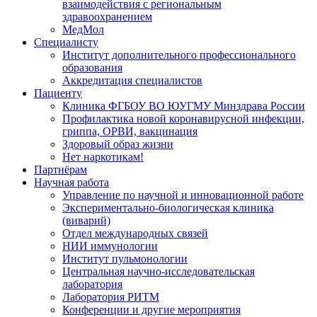
взаимодействия с региональным
здравоохранением
МедМол
Специалисту
Институт дополнительного профессионального
образования
Аккредитация специалистов
Пациенту
Клиника ФГБОУ ВО ЮУГМУ Минздрава России
Профилактика новой коронавирусной инфекции,
гриппа, ОРВИ, вакцинация
Здоровый образ жизни
Нет наркотикам!
Партнёрам
Научная работа
Управление по научной и инновационной работе
Экспериментально-биологическая клиника
(виварий)
Отдел международных связей
НИИ иммунологии
Институт пульмонологии
Центральная научно-исследовательская
лаборатория
Лаборатория РИТМ
Конференции и другие мероприятия