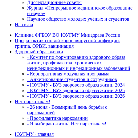
Диссертационные советы
Журнал «Непрерывное медицинское образование
и наука»
Научное общество молодых учёных и студентов
На связи
Клиника ФГБОУ ВО ЮУГМУ Минздрава России
Профилактика новой коронавирусной инфекции,
гриппа, ОРВИ, вакцинация
Здоровый образ жизни
- Комитет по формированию здорового образа
жизни, профилактике хронических
неинфекционных и инфекционных заболеваний
- Корпоративная модульная программа
- Анкетирование студентов и сотрудников
- ЮУГМУ - ВУЗ здорового образа жизни 2024
- ЮУГМУ - ВУЗ здорового образа жизни 2025
- ЮУГМУ - ВУЗ здорового образа жизни 2026
Нет наркотикам!
- 26 июня - Всемирный день борьбы с
наркоманией
- Профилактика наркомании
- Я выбираю жизнь! Нет наркотикам!
ЮУГМУ - главная