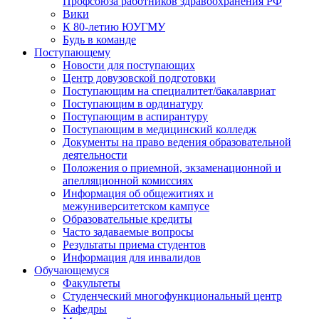
Профсоюза работников здравоохранения РФ
Вики
К 80-летию ЮУГМУ
Будь в команде
Поступающему
Новости для поступающих
Центр довузовской подготовки
Поступающим на специалитет/бакалавриат
Поступающим в ординатуру
Поступающим в аспирантуру
Поступающим в медицинский колледж
Документы на право ведения образовательной
деятельности
Положения о приемной, экзаменационной и
апелляционной комиссиях
Информация об общежитиях и
межуниверситетском кампусе
Образовательные кредиты
Часто задаваемые вопросы
Результаты приема студентов
Информация для инвалидов
Обучающемуся
Факультеты
Студенческий многофункциональный центр
Кафедры