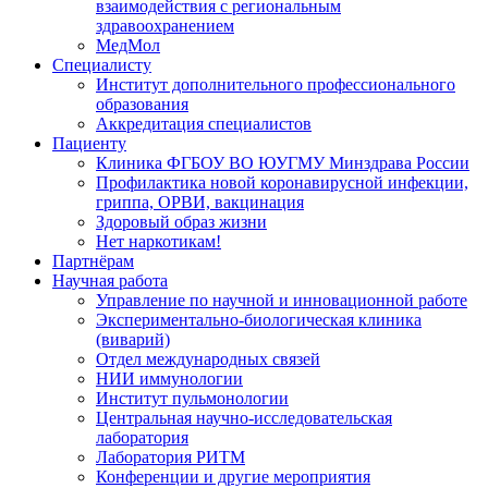
взаимодействия с региональным
здравоохранением
МедМол
Специалисту
Институт дополнительного профессионального
образования
Аккредитация специалистов
Пациенту
Клиника ФГБОУ ВО ЮУГМУ Минздрава России
Профилактика новой коронавирусной инфекции,
гриппа, ОРВИ, вакцинация
Здоровый образ жизни
Нет наркотикам!
Партнёрам
Научная работа
Управление по научной и инновационной работе
Экспериментально-биологическая клиника
(виварий)
Отдел международных связей
НИИ иммунологии
Институт пульмонологии
Центральная научно-исследовательская
лаборатория
Лаборатория РИТМ
Конференции и другие мероприятия