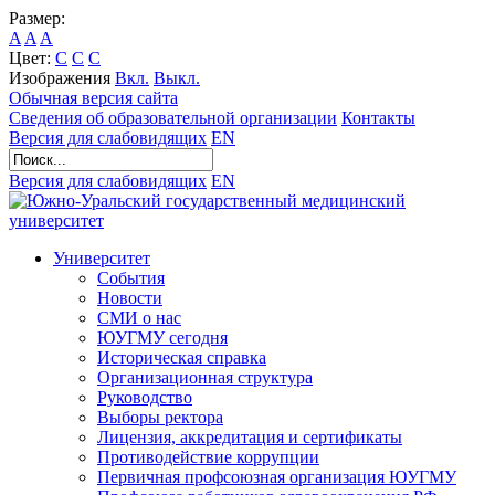
Размер:
A
A
A
Цвет:
C
C
C
Изображения
Вкл.
Выкл.
Обычная версия сайта
Сведения об образовательной организации
Контакты
Версия для слабовидящих
EN
Версия для слабовидящих
EN
Университет
События
Новости
СМИ о нас
ЮУГМУ сегодня
Историческая справка
Организационная структура
Руководство
Выборы ректора
Лицензия, аккредитация и сертификаты
Противодействие коррупции
Первичная профсоюзная организация ЮУГМУ