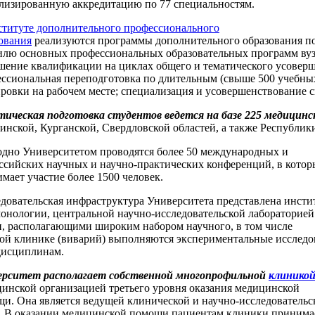
ализированную аккредитацию по 77 специальностям.
титуте дополнительного профессионального
ования
реализуются программы дополнительного образования п
лю основных профессиональных образовательных программ вуз
ение квалификации на циклах общего и тематического усоверш
ссиональная переподготовка по длительным (свыше 500 учебных
ровки на рабочем месте; специализация и усовершенствование 
ическая подготовка студентов ведется на базе 225 медицин
инской, Курганской, Свердловской областей, а также Республик
дно Университетом проводятся более 50 международных и
ссийских научных и научно-практических конференций, в котор
мает участие более 1500 человек.
довательская инфраструктура Университета представлена инсти
онологии, центральной научно-исследовательской лабораторией
, располагающими широким набором научного, в том числе
кой клинике (виварий) выполняются экспериментальные исследо
дисциплинам.
ерситет располагает собственной многопрофильной
клинико
инской организацией третьего уровня оказания медицинской
и. Она является ведущей клинической и научно-исследовательс
. В оказании медицинской помощи пациентам клиники принима