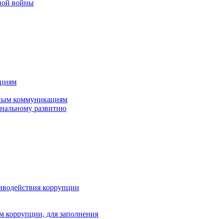
нной войны
ациям
нным коммуникациям
ональному развитию
тиводействия коррупции
м коррупции, для заполнения