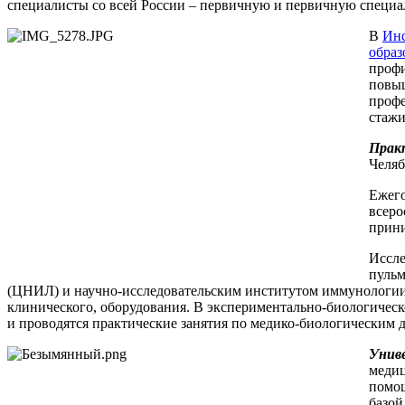
специалисты со всей России – первичную и первичную специ
В
Инс
образ
профи
повыш
профе
стажи
Практ
Челяб
Ежего
всеро
прини
Иссле
пульм
(ЦНИЛ) и научно-исследовательским институтом иммунологии
клинического, оборудования. В экспериментально-биологичес
и проводятся практические занятия по медико-биологическим 
Унив
медиц
помощ
базой