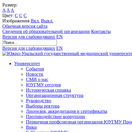
Размер:
A
A
A
Цвет:
C
C
C
Изображения
Вкл.
Выкл.
Обычная версия сайта
Сведения об образовательной организации
Контакты
Версия для слабовидящих
EN
Версия для слабовидящих
EN
Университет
События
Новости
СМИ о нас
ЮУГМУ сегодня
Историческая справка
Организационная структура
Руководство
Выборы ректора
Лицензия, аккредитация и сертификаты
Противодействие коррупции
Первичная профсоюзная организация ЮУГМУ Проф
Вики