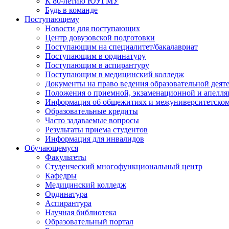
К 80-летию ЮУГМУ
Будь в команде
Поступающему
Новости для поступающих
Центр довузовской подготовки
Поступающим на специалитет/бакалавриат
Поступающим в ординатуру
Поступающим в аспирантуру
Поступающим в медицинский колледж
Документы на право ведения образовательной деят
Положения о приемной, экзаменационной и апелл
Информация об общежитиях и межуниверситетском
Образовательные кредиты
Часто задаваемые вопросы
Результаты приема студентов
Информация для инвалидов
Обучающемуся
Факультеты
Студенческий многофункциональный центр
Кафедры
Медицинский колледж
Ординатура
Аспирантура
Научная библиотека
Образовательный портал