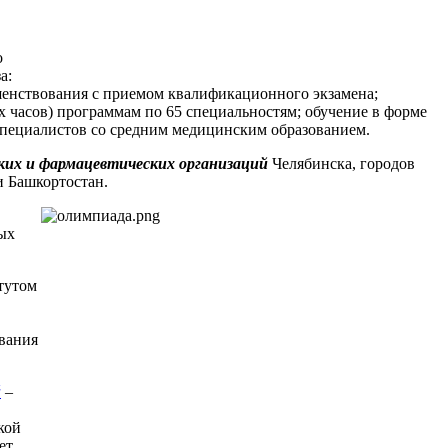
о
а:
енствования с приемом квалификационного экзамена;
 часов) программам по 65 специальностям; обучение в форме
специалистов со средним медицинским образованием.
ских и фармацевтических организаций
Челябинска, городов
и Башкортостан.
ых
тутом
вания
й
–
кой
ет