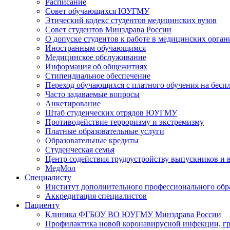
Расписание
Совет обучающихся ЮУГМУ
Этический кодекс студентов медицинских вузов
Совет студентов Минздрава России
О допуске студентов к работе в медицинских орган
Иностранным обучающимся
Медицинское обслуживание
Информация об общежитиях
Стипендиальное обеспечение
Переход обучающихся с платного обучения на беспл
Часто задаваемые вопросы
Анкетирование
Штаб студенческих отрядов ЮУГМУ
Противодействие терроризму и экстремизму
Платные образовательные услуги
Образовательные кредиты
Студенческая семья
Центр содействия трудоустройству выпускников и 
МедМол
Специалисту
Институт дополнительного профессионального обр
Аккредитация специалистов
Пациенту
Клиника ФГБОУ ВО ЮУГМУ Минздрава России
Профилактика новой коронавирусной инфекции, г