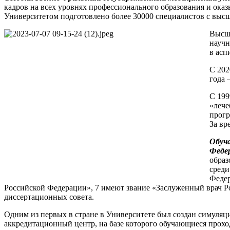
кадров на всех уровнях профессионального образования и ока
Университетом подготовлено более 30000 специалистов с выс
Высше
научн
в асп
С 202
года 
С 19
«лече
прогр
За вр
Обуч
Федер
образ
среди
Федер
Российской Федерации», 7 имеют звание «Заслуженный врач Р
диссертационных совета.
Одним из первых в стране в Университете был создан симуляц
аккредитационный центр, на базе которого обучающиеся прохо