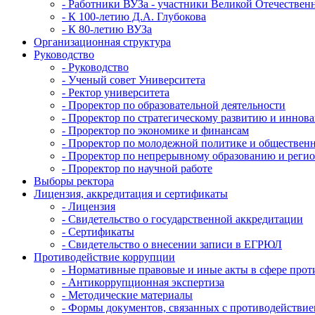
- Работники ВУЗа - участники Великой Отечестве
- К 100-летию Д.А. Глубокова
- К 80-летию ВУЗа
Организационная структура
Руководство
- Руководство
- Ученый совет Университета
- Ректор университета
- Проректор по образовательной деятельности
- Проректор по стратегическому развитию и иннов
- Проректор по экономике и финансам
- Проректор по молодежной политике и обществе
- Проректор по непрерывному образованию и реги
- Проректор по научной работе
Выборы ректора
Лицензия, аккредитация и сертификаты
- Лицензия
- Свидетельство о государственной аккредитации
- Сертификаты
- Свидетельство о внесении записи в ЕГРЮЛ
Противодействие коррупции
- Нормативные правовые и иные акты в сфере про
- Антикоррупционная экспертиза
- Методические материалы
- Формы документов, связанных с противодействие