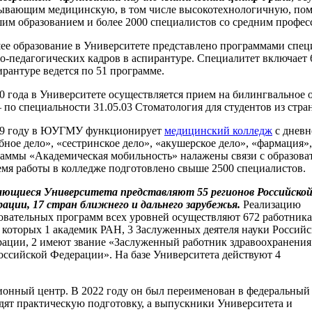
зывающим медицинскую, в том числе высокотехнологичную, помо
шим образованием и более 2000 специалистов со средним профе
е образование в Университете представлено программами спец
о-педагогических кадров в аспирантуре. Специалитет включает 
ирантуре ведется по 51 программе.
0 года в Университете осуществляется прием на билингвальное о
– по специальности 31.05.03 Стоматология для студентов из стра
99 году в ЮУГМУ функционирует
медицинский колледж
с дневн
бное дело», «сестринское дело», «акушерское дело», «фармация»
аммы «Академическая мобильность» налажены связи с образова
емя работы в колледже подготовлено свыше 2500 специалистов.
ающиеся Университета представляют 55 регионов Российско
ации, 17 стран ближнего и дальнего зарубежья.
Реализацию
овательных программ всех уровней осуществляют 672 работника
 которых 1 академик РАН, 3 Заслуженных деятеля науки Россий
ации, 2 имеют звание «Заслуженный работник здравоохранения
оссийской Федерации». На базе Университета действуют 4
ионный центр. В 2022 году он был переименован в федеральный
дят практическую подготовку, а выпускники Университета и