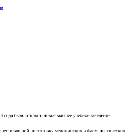
ов
44 года было открыто новое высшее учебное заведение —
существляющий подготовку медицинских и фармацевтических