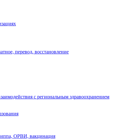
изациях
атное, перевод, восстановление
взаимодействия с региональным здравоохранением
азования
риппа, ОРВИ, вакцинация