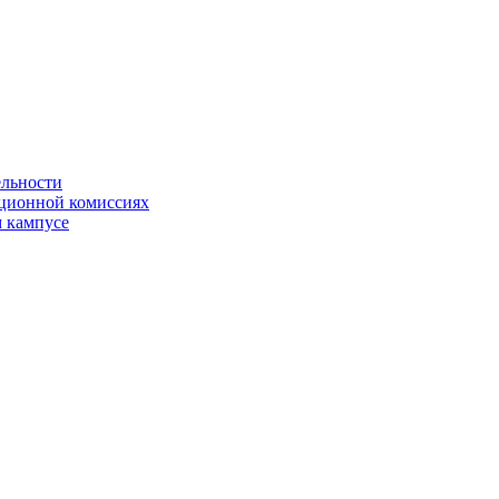
ельности
яционной комиссиях
 кампусе