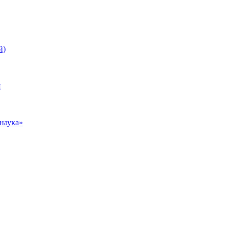
й)
я
наука»