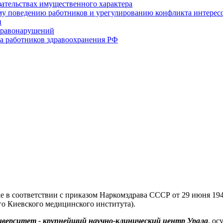
язательствах имущественного характера
му поведению работников и урегулированию конфликта интерес
и
правонарушений
 работников здравоохранения РФ
е в соответствии с приказом Наркомздрава СССР от 29 июня 19
о Киевского медицинского института).
верситет - крупнейший научно-клинический центр Урала
, о