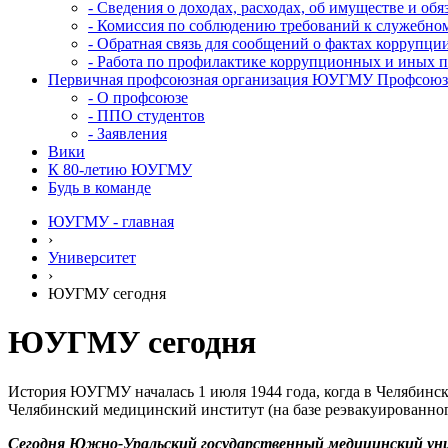
- Сведения о доходах, расходах, об имуществе и об
- Комиссия по соблюдению требований к служебно
- Обратная связь для сообщений о фактах коррупци
- Работа по профилактике коррупционных и иных 
Первичная профсоюзная организация ЮУГМУ Профсоюза
- О профсоюзе
- ППО студентов
- Заявления
Вики
К 80-летию ЮУГМУ
Будь в команде
ЮУГМУ - главная
›
Университет
›
ЮУГМУ сегодня
ЮУГМУ сегодня
История ЮУГМУ началась 1 июля 1944 года, когда в Челябинск
Челябинский медицинский институт (на базе реэвакуированног
Сегодня Южно-Уральский государственный медицинский уни