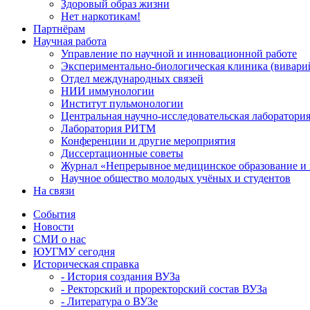
Здоровый образ жизни
Нет наркотикам!
Партнёрам
Научная работа
Управление по научной и инновационной работе
Экспериментально-биологическая клиника (вивари
Отдел международных связей
НИИ иммунологии
Институт пульмонологии
Центральная научно-исследовательская лаборатори
Лаборатория РИТМ
Конференции и другие мероприятия
Диссертационные советы
Журнал «Непрерывное медицинское образование и 
Научное общество молодых учёных и студентов
На связи
События
Новости
СМИ о нас
ЮУГМУ сегодня
Историческая справка
- История создания ВУЗа
- Ректорский и проректорский состав ВУЗа
- Литература о ВУЗе