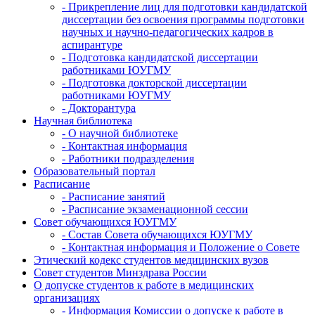
- Прикрепление лиц для подготовки кандидатской
диссертации без освоения программы подготовки
научных и научно-педагогических кадров в
аспирантуре
- Подготовка кандидатской диссертации
работниками ЮУГМУ
- Подготовка докторской диссертации
работниками ЮУГМУ
- Докторантура
Научная библиотека
- О научной библиотеке
- Контактная информация
- Работники подразделения
Образовательный портал
Расписание
- Расписание занятий
- Расписание экзаменационной сессии
Совет обучающихся ЮУГМУ
- Состав Совета обучающихся ЮУГМУ
- Контактная информация и Положение о Совете
Этический кодекс студентов медицинских вузов
Совет студентов Минздрава России
О допуске студентов к работе в медицинских
организациях
- Информация Комиссии о допуске к работе в