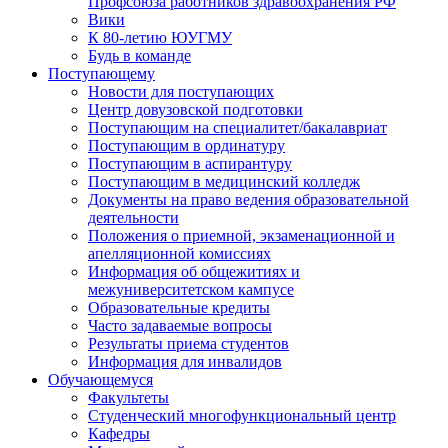
Профсоюза работников здравоохранения РФ
Вики
К 80-летию ЮУГМУ
Будь в команде
Поступающему
Новости для поступающих
Центр довузовской подготовки
Поступающим на специалитет/бакалавриат
Поступающим в ординатуру
Поступающим в аспирантуру
Поступающим в медицинский колледж
Документы на право ведения образовательной
деятельности
Положения о приемной, экзаменационной и
апелляционной комиссиях
Информация об общежитиях и
межуниверситетском кампусе
Образовательные кредиты
Часто задаваемые вопросы
Результаты приема студентов
Информация для инвалидов
Обучающемуся
Факультеты
Студенческий многофункциональный центр
Кафедры