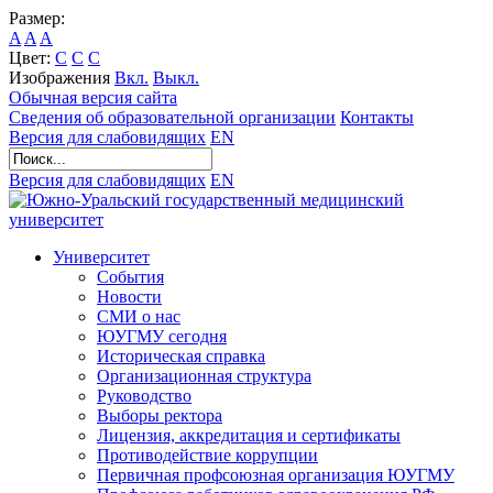
Размер:
A
A
A
Цвет:
C
C
C
Изображения
Вкл.
Выкл.
Обычная версия сайта
Сведения об образовательной организации
Контакты
Версия для слабовидящих
EN
Версия для слабовидящих
EN
Университет
События
Новости
СМИ о нас
ЮУГМУ сегодня
Историческая справка
Организационная структура
Руководство
Выборы ректора
Лицензия, аккредитация и сертификаты
Противодействие коррупции
Первичная профсоюзная организация ЮУГМУ