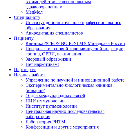
взаимодействия с региональным
здравоохранением
МедМол
Специалисту
Институт дополнительного профессионального
образования
Аккредитация специалистов
Пациенту
Клиника ФГБОУ ВО ЮУГМУ Минздрава России
Профилактика новой коронавирусной инфекции,
гриппа, ОРВИ, вакцинация
Здоровый образ жизни
Нет наркотикам!
Партнёрам
Научная работа
Управление по научной и инновационной работе
Экспериментально-биологическая клиника
(виварий)
Отдел международных связей
НИИ иммунологии
Институт пульмонологии
Центральная научно-исследовательская
лаборатория
Лаборатория РИТМ
Конференции и другие мероприятия