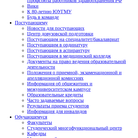
Профсоюза работников здравоохранения РФ
Вики
К 80-летию ЮУГМУ
Будь в команде
Поступающему
Новости для поступающих
Центр довузовской подготовки
Поступающим на специалитет/бакалавриат
Поступающим в ординатуру
Поступающим в аспирантуру
Поступающим в медицинский колледж
Документы на право ведения образовательной
деятельности
Положения о приемной, экзаменационной и
апелляционной комиссиях
Информация об общежитиях и
межуниверситетском кампусе
Образовательные кредиты
Часто задаваемые вопросы
Результаты приема студентов
Информация для инвалидов
Обучающемуся
Факультеты
Студенческий многофункциональный центр
Кафедры