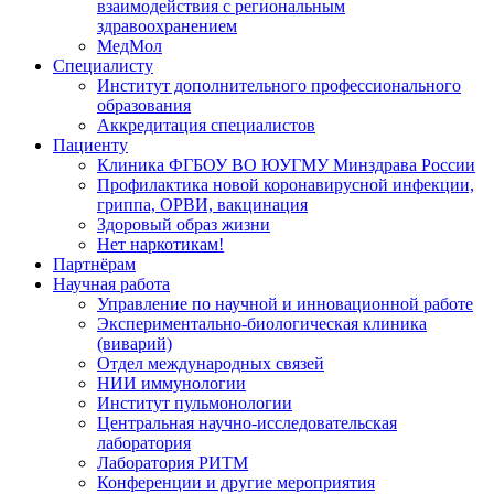
взаимодействия с региональным
здравоохранением
МедМол
Специалисту
Институт дополнительного профессионального
образования
Аккредитация специалистов
Пациенту
Клиника ФГБОУ ВО ЮУГМУ Минздрава России
Профилактика новой коронавирусной инфекции,
гриппа, ОРВИ, вакцинация
Здоровый образ жизни
Нет наркотикам!
Партнёрам
Научная работа
Управление по научной и инновационной работе
Экспериментально-биологическая клиника
(виварий)
Отдел международных связей
НИИ иммунологии
Институт пульмонологии
Центральная научно-исследовательская
лаборатория
Лаборатория РИТМ
Конференции и другие мероприятия