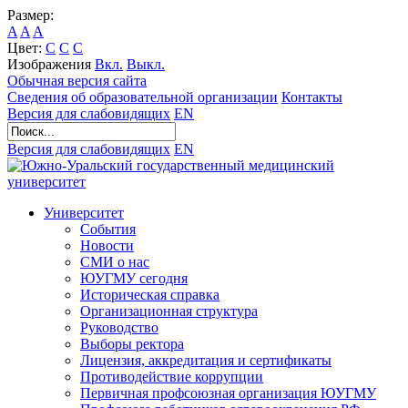
Размер:
A
A
A
Цвет:
C
C
C
Изображения
Вкл.
Выкл.
Обычная версия сайта
Сведения об образовательной организации
Контакты
Версия для слабовидящих
EN
Версия для слабовидящих
EN
Университет
События
Новости
СМИ о нас
ЮУГМУ сегодня
Историческая справка
Организационная структура
Руководство
Выборы ректора
Лицензия, аккредитация и сертификаты
Противодействие коррупции
Первичная профсоюзная организация ЮУГМУ