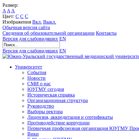
Размер:
A
A
A
Цвет:
C
C
C
Изображения
Вкл.
Выкл.
Обычная версия сайта
Сведения об образовательной организации
Контакты
Версия для слабовидящих
EN
Версия для слабовидящих
EN
Университет
События
Новости
СМИ о нас
ЮУГМУ сегодня
Историческая справка
Организационная структура
Руководство
Выборы ректора
Лицензия, аккредитация и сертификаты
Противодействие коррупции
Первичная профсоюзная организация ЮУГМУ Проф
Вики