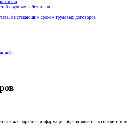
ботников
стей научных работников
става, с истекающим сроком трудовых договоров
зацией
ров
б-сайта. Собранная информация обрабатывается в соответствии