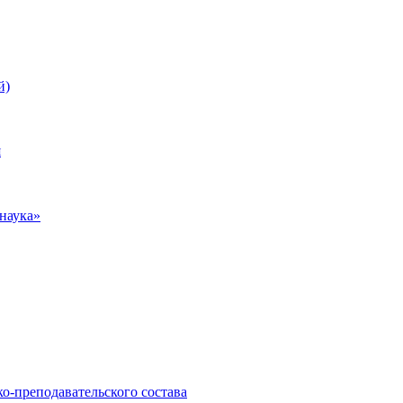
й)
я
наука»
о-преподавательского состава