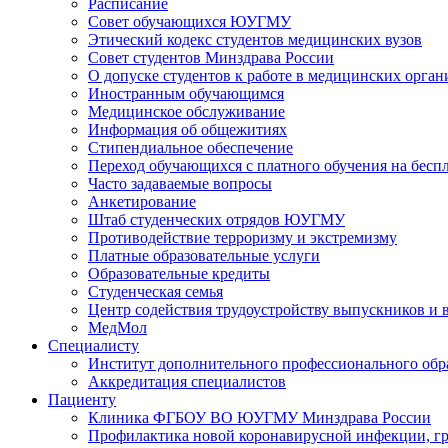
Расписание
Совет обучающихся ЮУГМУ
Этический кодекс студентов медицинских вузов
Совет студентов Минздрава России
О допуске студентов к работе в медицинских орган
Иностранным обучающимся
Медицинское обслуживание
Информация об общежитиях
Стипендиальное обеспечение
Переход обучающихся с платного обучения на беспл
Часто задаваемые вопросы
Анкетирование
Штаб студенческих отрядов ЮУГМУ
Противодействие терроризму и экстремизму
Платные образовательные услуги
Образовательные кредиты
Студенческая семья
Центр содействия трудоустройству выпускников и 
МедМол
Специалисту
Институт дополнительного профессионального обр
Аккредитация специалистов
Пациенту
Клиника ФГБОУ ВО ЮУГМУ Минздрава России
Профилактика новой коронавирусной инфекции, г