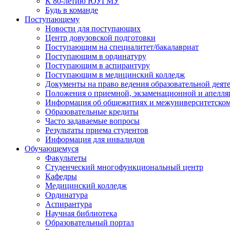
К 80-летию ЮУГМУ
Будь в команде
Поступающему
Новости для поступающих
Центр довузовской подготовки
Поступающим на специалитет/бакалавриат
Поступающим в ординатуру
Поступающим в аспирантуру
Поступающим в медицинский колледж
Документы на право ведения образовательной деят
Положения о приемной, экзаменационной и апелл
Информация об общежитиях и межуниверситетском
Образовательные кредиты
Часто задаваемые вопросы
Результаты приема студентов
Информация для инвалидов
Обучающемуся
Факультеты
Студенческий многофункциональный центр
Кафедры
Медицинский колледж
Ординатура
Аспирантура
Научная библиотека
Образовательный портал