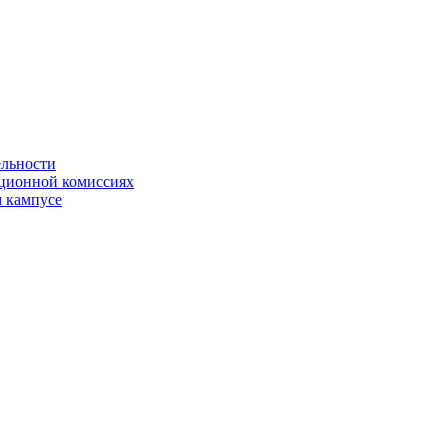
ельности
яционной комиссиях
 кампусе