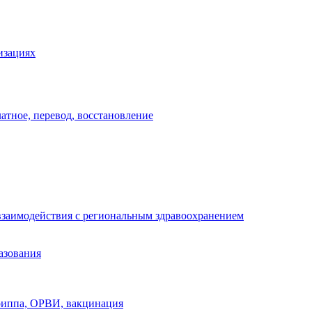
изациях
атное, перевод, восстановление
взаимодействия с региональным здравоохранением
азования
риппа, ОРВИ, вакцинация