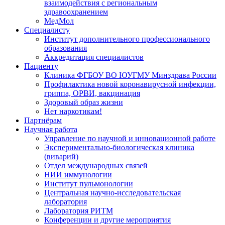
взаимодействия с региональным
здравоохранением
МедМол
Специалисту
Институт дополнительного профессионального
образования
Аккредитация специалистов
Пациенту
Клиника ФГБОУ ВО ЮУГМУ Минздрава России
Профилактика новой коронавирусной инфекции,
гриппа, ОРВИ, вакцинация
Здоровый образ жизни
Нет наркотикам!
Партнёрам
Научная работа
Управление по научной и инновационной работе
Экспериментально-биологическая клиника
(виварий)
Отдел международных связей
НИИ иммунологии
Институт пульмонологии
Центральная научно-исследовательская
лаборатория
Лаборатория РИТМ
Конференции и другие мероприятия