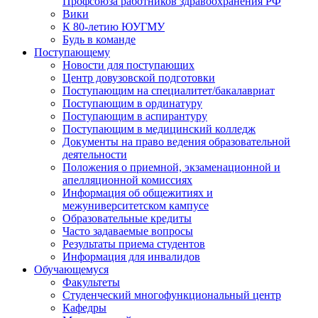
Профсоюза работников здравоохранения РФ
Вики
К 80-летию ЮУГМУ
Будь в команде
Поступающему
Новости для поступающих
Центр довузовской подготовки
Поступающим на специалитет/бакалавриат
Поступающим в ординатуру
Поступающим в аспирантуру
Поступающим в медицинский колледж
Документы на право ведения образовательной
деятельности
Положения о приемной, экзаменационной и
апелляционной комиссиях
Информация об общежитиях и
межуниверситетском кампусе
Образовательные кредиты
Часто задаваемые вопросы
Результаты приема студентов
Информация для инвалидов
Обучающемуся
Факультеты
Студенческий многофункциональный центр
Кафедры