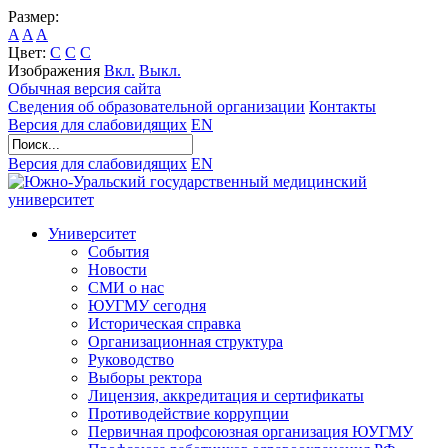
Размер:
A
A
A
Цвет:
C
C
C
Изображения
Вкл.
Выкл.
Обычная версия сайта
Сведения об образовательной организации
Контакты
Версия для слабовидящих
EN
Версия для слабовидящих
EN
Университет
События
Новости
СМИ о нас
ЮУГМУ сегодня
Историческая справка
Организационная структура
Руководство
Выборы ректора
Лицензия, аккредитация и сертификаты
Противодействие коррупции
Первичная профсоюзная организация ЮУГМУ