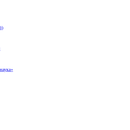
й)
я
наука»