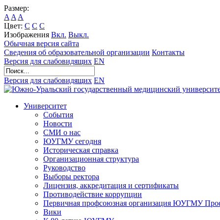
Размер:
A
A
A
Цвет:
C
C
C
Изображения
Вкл.
Выкл.
Обычная версия сайта
Сведения об образовательной организации
Контакты
Версия для слабовидящих
EN
Версия для слабовидящих
EN
Университет
События
Новости
СМИ о нас
ЮУГМУ сегодня
Историческая справка
Организационная структура
Руководство
Выборы ректора
Лицензия, аккредитация и сертификаты
Противодействие коррупции
Первичная профсоюзная организация ЮУГМУ Проф
Вики