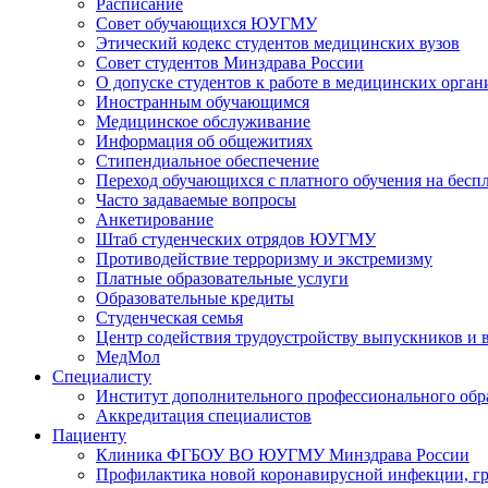
Расписание
Совет обучающихся ЮУГМУ
Этический кодекс студентов медицинских вузов
Совет студентов Минздрава России
О допуске студентов к работе в медицинских орган
Иностранным обучающимся
Медицинское обслуживание
Информация об общежитиях
Стипендиальное обеспечение
Переход обучающихся с платного обучения на беспл
Часто задаваемые вопросы
Анкетирование
Штаб студенческих отрядов ЮУГМУ
Противодействие терроризму и экстремизму
Платные образовательные услуги
Образовательные кредиты
Студенческая семья
Центр содействия трудоустройству выпускников и 
МедМол
Специалисту
Институт дополнительного профессионального обр
Аккредитация специалистов
Пациенту
Клиника ФГБОУ ВО ЮУГМУ Минздрава России
Профилактика новой коронавирусной инфекции, г