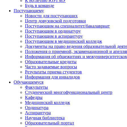
К 80-летию ЮУГМУ
Будь в команде
Поступающему
Новости для поступающих
Центр довузовской подготовки
Поступающим на специалитет/бакалавриат
Поступающим в ординатуру
Поступающим в аспирантуру
Поступающим в медицинский колледж
Документы на право ведения образовательной деят
Положения о приемной, экзаменационной и апелл
Информация об общежитиях и межуниверситетском
Образовательные кредиты
Часто задаваемые вопросы
Результаты приема студентов
Информация для инвалидов
Обучающемуся
Факультеты
Студенческий многофункциональный центр
Кафедры
Медицинский колледж
Ординатура
Аспирантура
Научная библиотека
Образовательный портал