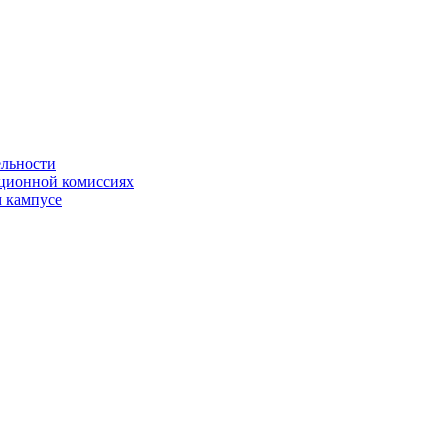
ельности
яционной комиссиях
 кампусе