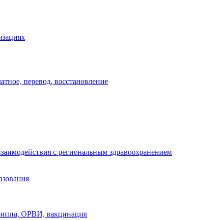
изациях
атное, перевод, восстановление
взаимодействия с региональным здравоохранением
азования
риппа, ОРВИ, вакцинация