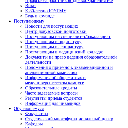
Профсоюза работников здравоохранения РФ
Вики
К 80-летию ЮУГМУ
Будь в команде
Поступающему
Новости для поступающих
Центр довузовской подготовки
Поступающим на специалитет/бакалавриат
Поступающим в ординатуру
Поступающим в аспирантуру
Поступающим в медицинский колледж
Документы на право ведения образовательной
деятельности
Положения о приемной, экзаменационной и
апелляционной комиссиях
Информация об общежитиях и
межуниверситетском кампусе
Образовательные кредиты
Часто задаваемые вопросы
Результаты приема студентов
Информация для инвалидов
Обучающемуся
Факультеты
Студенческий многофункциональный центр
Кафедры