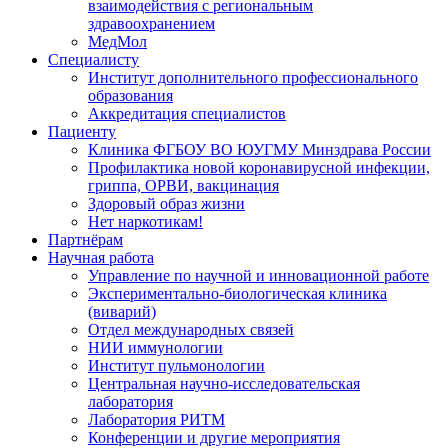
взаимодействия с региональным
здравоохранением
МедМол
Специалисту
Институт дополнительного профессионального
образования
Аккредитация специалистов
Пациенту
Клиника ФГБОУ ВО ЮУГМУ Минздрава России
Профилактика новой коронавирусной инфекции,
гриппа, ОРВИ, вакцинация
Здоровый образ жизни
Нет наркотикам!
Партнёрам
Научная работа
Управление по научной и инновационной работе
Экспериментально-биологическая клиника
(виварий)
Отдел международных связей
НИИ иммунологии
Институт пульмонологии
Центральная научно-исследовательская
лаборатория
Лаборатория РИТМ
Конференции и другие мероприятия