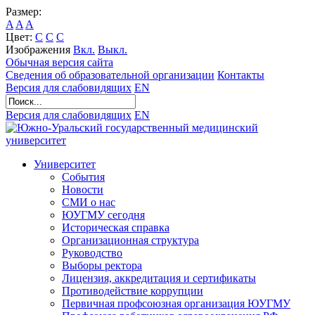
Размер:
A
A
A
Цвет:
C
C
C
Изображения
Вкл.
Выкл.
Обычная версия сайта
Сведения об образовательной организации
Контакты
Версия для слабовидящих
EN
Версия для слабовидящих
EN
Университет
События
Новости
СМИ о нас
ЮУГМУ сегодня
Историческая справка
Организационная структура
Руководство
Выборы ректора
Лицензия, аккредитация и сертификаты
Противодействие коррупции
Первичная профсоюзная организация ЮУГМУ