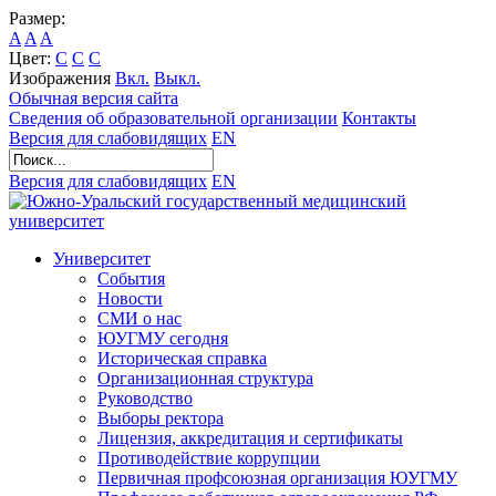
Размер:
A
A
A
Цвет:
C
C
C
Изображения
Вкл.
Выкл.
Обычная версия сайта
Сведения об образовательной организации
Контакты
Версия для слабовидящих
EN
Версия для слабовидящих
EN
Университет
События
Новости
СМИ о нас
ЮУГМУ сегодня
Историческая справка
Организационная структура
Руководство
Выборы ректора
Лицензия, аккредитация и сертификаты
Противодействие коррупции
Первичная профсоюзная организация ЮУГМУ