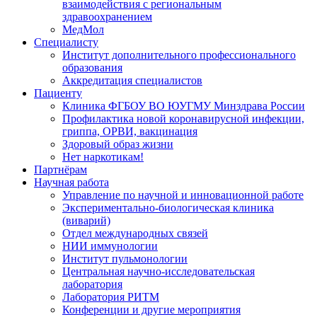
взаимодействия с региональным
здравоохранением
МедМол
Специалисту
Институт дополнительного профессионального
образования
Аккредитация специалистов
Пациенту
Клиника ФГБОУ ВО ЮУГМУ Минздрава России
Профилактика новой коронавирусной инфекции,
гриппа, ОРВИ, вакцинация
Здоровый образ жизни
Нет наркотикам!
Партнёрам
Научная работа
Управление по научной и инновационной работе
Экспериментально-биологическая клиника
(виварий)
Отдел международных связей
НИИ иммунологии
Институт пульмонологии
Центральная научно-исследовательская
лаборатория
Лаборатория РИТМ
Конференции и другие мероприятия