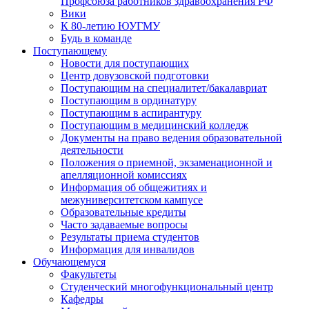
Профсоюза работников здравоохранения РФ
Вики
К 80-летию ЮУГМУ
Будь в команде
Поступающему
Новости для поступающих
Центр довузовской подготовки
Поступающим на специалитет/бакалавриат
Поступающим в ординатуру
Поступающим в аспирантуру
Поступающим в медицинский колледж
Документы на право ведения образовательной
деятельности
Положения о приемной, экзаменационной и
апелляционной комиссиях
Информация об общежитиях и
межуниверситетском кампусе
Образовательные кредиты
Часто задаваемые вопросы
Результаты приема студентов
Информация для инвалидов
Обучающемуся
Факультеты
Студенческий многофункциональный центр
Кафедры