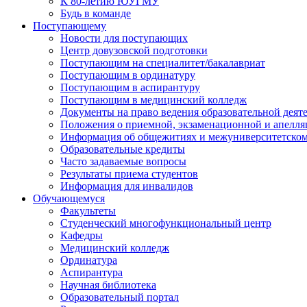
К 80-летию ЮУГМУ
Будь в команде
Поступающему
Новости для поступающих
Центр довузовской подготовки
Поступающим на специалитет/бакалавриат
Поступающим в ординатуру
Поступающим в аспирантуру
Поступающим в медицинский колледж
Документы на право ведения образовательной деят
Положения о приемной, экзаменационной и апелл
Информация об общежитиях и межуниверситетском
Образовательные кредиты
Часто задаваемые вопросы
Результаты приема студентов
Информация для инвалидов
Обучающемуся
Факультеты
Студенческий многофункциональный центр
Кафедры
Медицинский колледж
Ординатура
Аспирантура
Научная библиотека
Образовательный портал