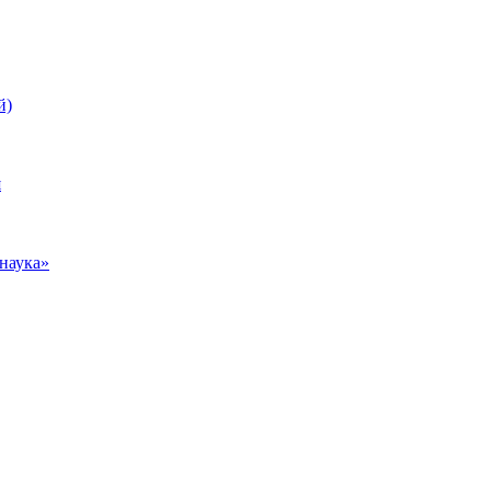
й)
я
наука»