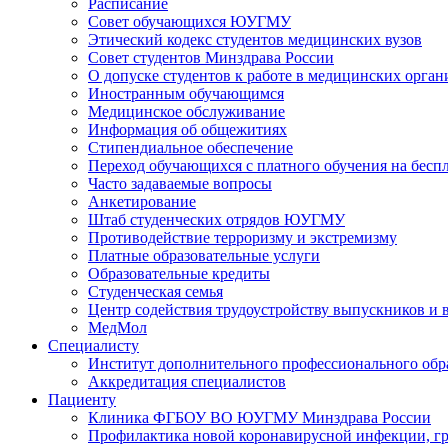
Расписание
Совет обучающихся ЮУГМУ
Этический кодекс студентов медицинских вузов
Совет студентов Минздрава России
О допуске студентов к работе в медицинских орган
Иностранным обучающимся
Медицинское обслуживание
Информация об общежитиях
Стипендиальное обеспечение
Переход обучающихся с платного обучения на беспл
Часто задаваемые вопросы
Анкетирование
Штаб студенческих отрядов ЮУГМУ
Противодействие терроризму и экстремизму
Платные образовательные услуги
Образовательные кредиты
Студенческая семья
Центр содействия трудоустройству выпускников и 
МедМол
Специалисту
Институт дополнительного профессионального обр
Аккредитация специалистов
Пациенту
Клиника ФГБОУ ВО ЮУГМУ Минздрава России
Профилактика новой коронавирусной инфекции, г