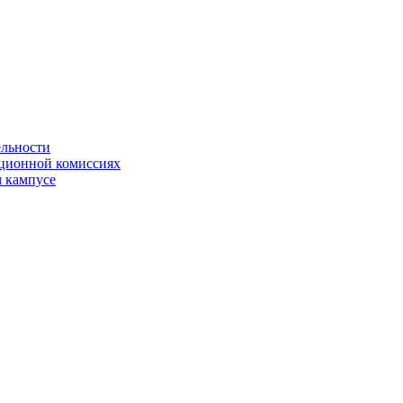
ельности
яционной комиссиях
 кампусе