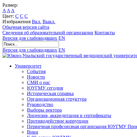
Размер:
A
A
A
Цвет:
C
C
C
Изображения
Вкл.
Выкл.
Обычная версия сайта
Сведения об образовательной организации
Контакты
Версия для слабовидящих
EN
Версия для слабовидящих
EN
Университет
События
Новости
СМИ о нас
ЮУГМУ сегодня
Историческая справка
Организационная структура
Руководство
Выборы ректора
Лицензия, аккредитация и сертификаты
Противодействие коррупции
Первичная профсоюзная организация ЮУГМУ Проф
Вики