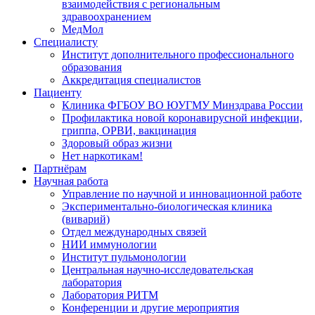
взаимодействия с региональным
здравоохранением
МедМол
Специалисту
Институт дополнительного профессионального
образования
Аккредитация специалистов
Пациенту
Клиника ФГБОУ ВО ЮУГМУ Минздрава России
Профилактика новой коронавирусной инфекции,
гриппа, ОРВИ, вакцинация
Здоровый образ жизни
Нет наркотикам!
Партнёрам
Научная работа
Управление по научной и инновационной работе
Экспериментально-биологическая клиника
(виварий)
Отдел международных связей
НИИ иммунологии
Институт пульмонологии
Центральная научно-исследовательская
лаборатория
Лаборатория РИТМ
Конференции и другие мероприятия