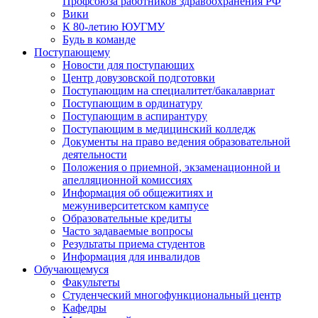
Профсоюза работников здравоохранения РФ
Вики
К 80-летию ЮУГМУ
Будь в команде
Поступающему
Новости для поступающих
Центр довузовской подготовки
Поступающим на специалитет/бакалавриат
Поступающим в ординатуру
Поступающим в аспирантуру
Поступающим в медицинский колледж
Документы на право ведения образовательной
деятельности
Положения о приемной, экзаменационной и
апелляционной комиссиях
Информация об общежитиях и
межуниверситетском кампусе
Образовательные кредиты
Часто задаваемые вопросы
Результаты приема студентов
Информация для инвалидов
Обучающемуся
Факультеты
Студенческий многофункциональный центр
Кафедры