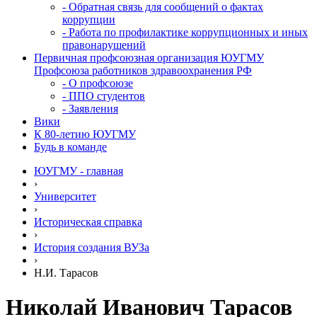
- Обратная связь для сообщений о фактах
коррупции
- Работа по профилактике коррупционных и иных
правонарушений
Первичная профсоюзная организация ЮУГМУ
Профсоюза работников здравоохранения РФ
- О профсоюзе
- ППО студентов
- Заявления
Вики
К 80-летию ЮУГМУ
Будь в команде
ЮУГМУ - главная
›
Университет
›
Историческая справка
›
История создания ВУЗа
›
Н.И. Тарасов
Николай Иванович Тарасов