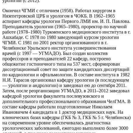
урологии (с 2012).
Окончил ЧГМИ с отличием (1958). Работал хирургом в
Нязепетровской ЦРБ и урологом в ЧОКБ. В 1962–1965
аспирант кафедры урологии Первого ЛМИ им. И. П. Павлова.
Преподаватель урологии (1965–1980), проректор по научной
работе (1978–1980) Туркменского медицинского института в г.
Ашхабаде. С 1978 по 1980 заведующий курсом урологии
ЧГМИ. С 1981 по 2001 ректор организованного в г.
Челябинске Уральского института усовершенствования
врачей (с 1997 — УГМАДО). Был создан коллектив
профессоров и преподавателей 22 кафедр, построено
общежитие гостиничного типа на 537 мест, сформирован
диссертационный совет по защите кандидатских диссертаций
по кардиологии и офтальмологии. В составе института в 1982
Н.И. Тарасов организовал кафедру урологии (в последующем
— урологии и андрологии) и заведовал ею до сентября 2011.
Затем, после реорганизации УГМАДО, в 2011–2012 заведовал
кафедрой урологии факультета послевузовского и
дополнительного профессионального образования ЧелГМА. В
составе кафедры работали подготовленные Николаем
Ивановичем 4 кандидата и 1 доктор медицинских наук. На
клинических базах кафедры (ГКБ № 3, ГКБ № 5 г. Челябинска)
на современном уровне обеспечивалась диагностика
урологических заболеваний, ежегодно выполняло более 3000