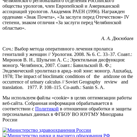
Челябинского регионального отделения Российского
общества урологов, член Европейской и Американской
ассоциаций урологов. Академик РАЕН (1996). Награжден
орденами «Знак Почета», «За заслуги перед Отечеством» IV
степени, знаком отличия «За заслуги перед Челябинской
областью».
А. А. Дюсюбаев
Соч.: Выбор метода оперативного лечения пролапса
гениталий у женщин // Урология. 2008. № 6. С. 33–37. Соавт.:
Миронов В. Н., Шульгин А. С.; Эректильная дисфункция:
моногр. Челябинск, 2007. Соавт.: Бавильский В. Ф.;
Эндемический уролитиаз в арид- ной зоне: моногр. Ашхабад,
1978; The impact of bioclimatic conditions of the aridzone on the
occurrence of urinary calculus // Soviet Geography review and
translation. 1977. Р. 108–115. Co-auth.: Sanin S. A.
Мы используем файлы «cookie» в целях оптимизации работы
веб-сайта. Собранная информация обрабатывается в
соответствии с
Политикой
в отношении обработки и защиты
персональных данных в ФГБОУ ВО ЮУГМУ Минздрава
России