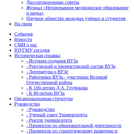
Диссертационные советы
Журнал «Непрерывное медицинское образование
и наука»
Научное общество молодых учёных и студентов
На связи
События
Новости
СМИ о нас
ЮУГМУ сегодня
Историческая справка
- История создания ВУЗа
- Ректорский и проректорский состав ВУЗа
- Литература о ВУЗе
- Работники ВУЗа - участники Великой
Отечественной войны
- К 100-летию Д.А. Глубокова
- К 80-летию ВУЗа
Организационная структура
Руководство
- Руководство
- Ученый совет Университета
- Ректор университета
- Проректор по образовательной деятельности
- Проректор по стратегическому развитию и