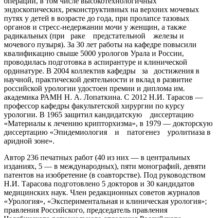
операций, в том числе высокотехнологичных
эндоскопических, реконструктивных на верхних мочевых
путях у детей в возрасте до года, при пролапсе тазовых
органов и стресс-недержании мочи у женщин, а также
радикальных (при раке предстательной железы и
мочевого пузыря). За 30 лет работы на кафедре повысили
квалификацию свыше 5000 урологов Урала и России,
проводилась подготовка в аспирантуре и клинической
ординатуре. В 2004 коллектив кафедры за достижения в
научной, практической деятельности и вклад в развитие
российской урологии удостоен премии и диплома им.
академика РАМН Н. А. Лопаткина. С 2012 Н.И. Тарасов —
профессор кафедры факультетской хирургии по курсу
урологии. В 1965 защитил кандидатскую диссертацию
«Материалы к лечению крипторхизма», в 1979 — докторскую
диссертацию «Эпидемиология и патогенез уролитиаза в
аридной зоне».
Автор 236 печатных работ (40 из них — в центральных
изданиях, 5 — в международных), пяти монографий, девяти
патентов на изобретение (в соавторстве). Под руководством
Н.И. Тарасова подготовлено 5 докторов и 30 кандидатов
медицинских наук. Член редакционных советов журналов
«Урология», «Экспериментальная и клиническая урология»;
правления Российского, председатель правления