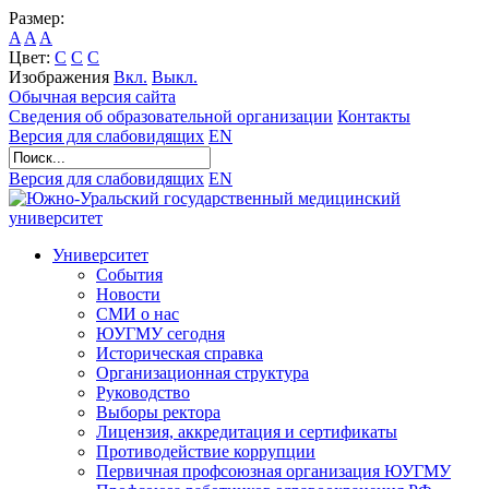
Размер:
A
A
A
Цвет:
C
C
C
Изображения
Вкл.
Выкл.
Обычная версия сайта
Сведения об образовательной организации
Контакты
Версия для слабовидящих
EN
Версия для слабовидящих
EN
Университет
События
Новости
СМИ о нас
ЮУГМУ сегодня
Историческая справка
Организационная структура
Руководство
Выборы ректора
Лицензия, аккредитация и сертификаты
Противодействие коррупции
Первичная профсоюзная организация ЮУГМУ