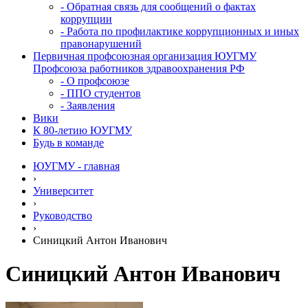
- Обратная связь для сообщений о фактах
коррупции
- Работа по профилактике коррупционных и иных
правонарушений
Первичная профсоюзная организация ЮУГМУ
Профсоюза работников здравоохранения РФ
- О профсоюзе
- ППО студентов
- Заявления
Вики
К 80-летию ЮУГМУ
Будь в команде
ЮУГМУ - главная
›
Университет
›
Руководство
›
Синицкий Антон Иванович
Синицкий Антон Иванович