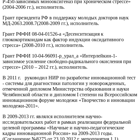
Р-450-зависимых монооксигеназ при хроническом стрессе»
(2004-2006 гг.), исполнитель.
Грант президента РФ в поддержку молодых докторов наук
МД-2063.2008.7(2008-2009 гг.), исполнитель.
Грант РФФИ 08-04-01526-а «Десенситизация к
глюкокортикоидам как фактор индукции оксидативного
стресса» (2008-2010 гг.), исполнитель.
Грант РФФИ 10-04-96091-р_урал_а «Интерлейкин-1-
зависимое усиление свободно-радикального окисления при
стрессе» (2010 – 2012 гг.), исполнитель.
В 2011 г. руководил НИР по разработке инновационной тест
- системы для диагностики патологии у новорожденных,
отмеченной дипломом Министерства образования и науки
Челябинской области и дипломом I степени на Всероссийском
инновационном форуме молодежи «Творчество и инновации
молодежи-2011».
В 2009-2013 гг. являлся исполнителем научно-
исследовательских работ в рамках реализации федеральной
целевой программы «Научные и научно-педагогические
кадры инновационной России» на 2009-2013 годы.
(Соглашение №8275 от 23.10.2012 г. мероприятия 1.1).