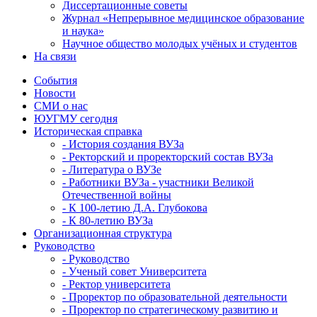
Диссертационные советы
Журнал «Непрерывное медицинское образование
и наука»
Научное общество молодых учёных и студентов
На связи
События
Новости
СМИ о нас
ЮУГМУ сегодня
Историческая справка
- История создания ВУЗа
- Ректорский и проректорский состав ВУЗа
- Литература о ВУЗе
- Работники ВУЗа - участники Великой
Отечественной войны
- К 100-летию Д.А. Глубокова
- К 80-летию ВУЗа
Организационная структура
Руководство
- Руководство
- Ученый совет Университета
- Ректор университета
- Проректор по образовательной деятельности
- Проректор по стратегическому развитию и