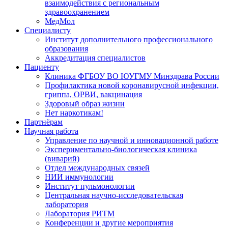
взаимодействия с региональным
здравоохранением
МедМол
Специалисту
Институт дополнительного профессионального
образования
Аккредитация специалистов
Пациенту
Клиника ФГБОУ ВО ЮУГМУ Минздрава России
Профилактика новой коронавирусной инфекции,
гриппа, ОРВИ, вакцинация
Здоровый образ жизни
Нет наркотикам!
Партнёрам
Научная работа
Управление по научной и инновационной работе
Экспериментально-биологическая клиника
(виварий)
Отдел международных связей
НИИ иммунологии
Институт пульмонологии
Центральная научно-исследовательская
лаборатория
Лаборатория РИТМ
Конференции и другие мероприятия