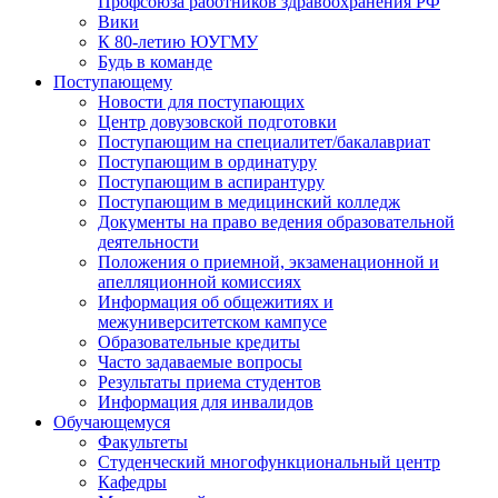
Профсоюза работников здравоохранения РФ
Вики
К 80-летию ЮУГМУ
Будь в команде
Поступающему
Новости для поступающих
Центр довузовской подготовки
Поступающим на специалитет/бакалавриат
Поступающим в ординатуру
Поступающим в аспирантуру
Поступающим в медицинский колледж
Документы на право ведения образовательной
деятельности
Положения о приемной, экзаменационной и
апелляционной комиссиях
Информация об общежитиях и
межуниверситетском кампусе
Образовательные кредиты
Часто задаваемые вопросы
Результаты приема студентов
Информация для инвалидов
Обучающемуся
Факультеты
Студенческий многофункциональный центр
Кафедры