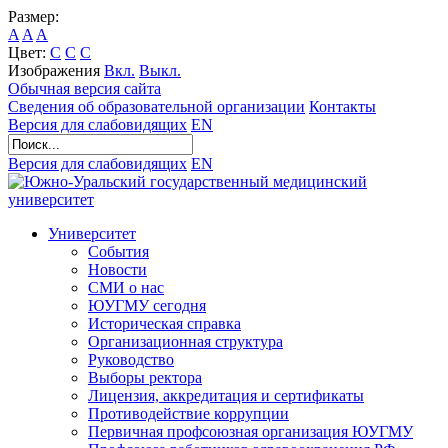
Размер:
A
A
A
Цвет:
C
C
C
Изображения
Вкл.
Выкл.
Обычная версия сайта
Сведения об образовательной организации
Контакты
Версия для слабовидящих
EN
Версия для слабовидящих
EN
Университет
События
Новости
СМИ о нас
ЮУГМУ сегодня
Историческая справка
Организационная структура
Руководство
Выборы ректора
Лицензия, аккредитация и сертификаты
Противодействие коррупции
Первичная профсоюзная организация ЮУГМУ