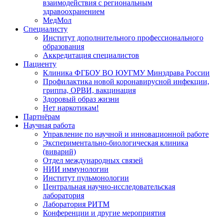
взаимодействия с региональным
здравоохранением
МедМол
Специалисту
Институт дополнительного профессионального
образования
Аккредитация специалистов
Пациенту
Клиника ФГБОУ ВО ЮУГМУ Минздрава России
Профилактика новой коронавирусной инфекции,
гриппа, ОРВИ, вакцинация
Здоровый образ жизни
Нет наркотикам!
Партнёрам
Научная работа
Управление по научной и инновационной работе
Экспериментально-биологическая клиника
(виварий)
Отдел международных связей
НИИ иммунологии
Институт пульмонологии
Центральная научно-исследовательская
лаборатория
Лаборатория РИТМ
Конференции и другие мероприятия