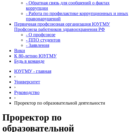
- Обратная связь для сообщений о фактах
коррупции
- Работа по профилактике коррупционных и иных
правонарушений
Первичная профсоюзная организация ЮУГМУ
Профсоюза работников здравоохранения РФ
- О профсоюзе
- ППО студентов
- Заявления
Вики
К 80-летию ЮУГМУ
Будь в команде
ЮУГМУ - главная
›
Университет
›
Руководство
›
Проректор по образовательной деятельности
Проректор по
образовательной