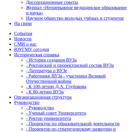
Диссертационные советы
Журнал «Непрерывное медицинское образование
и наука»
Научное общество молодых учёных и студентов
На связи
События
Новости
СМИ о нас
ЮУГМУ сегодня
Историческая справка
- История создания ВУЗа
- Ректорский и проректорский состав ВУЗа
- Литература о ВУЗе
- Работники ВУЗа - участники Великой
Отечественной войны
- К 100-летию Д.А. Глубокова
- К 80-летию ВУЗа
Организационная структура
Руководство
- Руководство
- Ученый совет Университета
- Ректор университета
- Проректор по образовательной деятельности
- Проректор по стратегическому развитию и