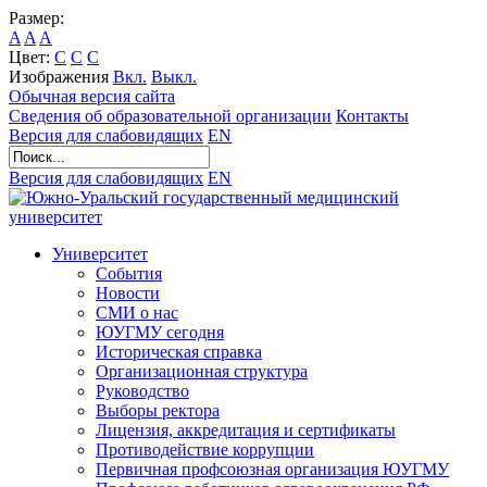
Размер:
A
A
A
Цвет:
C
C
C
Изображения
Вкл.
Выкл.
Обычная версия сайта
Сведения об образовательной организации
Контакты
Версия для слабовидящих
EN
Версия для слабовидящих
EN
Университет
События
Новости
СМИ о нас
ЮУГМУ сегодня
Историческая справка
Организационная структура
Руководство
Выборы ректора
Лицензия, аккредитация и сертификаты
Противодействие коррупции
Первичная профсоюзная организация ЮУГМУ