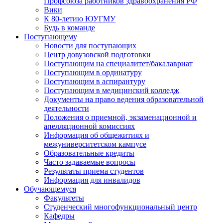
Профсоюза работников здравоохранения РФ
Вики
К 80-летию ЮУГМУ
Будь в команде
Поступающему
Новости для поступающих
Центр довузовской подготовки
Поступающим на специалитет/бакалавриат
Поступающим в ординатуру
Поступающим в аспирантуру
Поступающим в медицинский колледж
Документы на право ведения образовательной
деятельности
Положения о приемной, экзаменационной и
апелляционной комиссиях
Информация об общежитиях и
межуниверситетском кампусе
Образовательные кредиты
Часто задаваемые вопросы
Результаты приема студентов
Информация для инвалидов
Обучающемуся
Факультеты
Студенческий многофункциональный центр
Кафедры