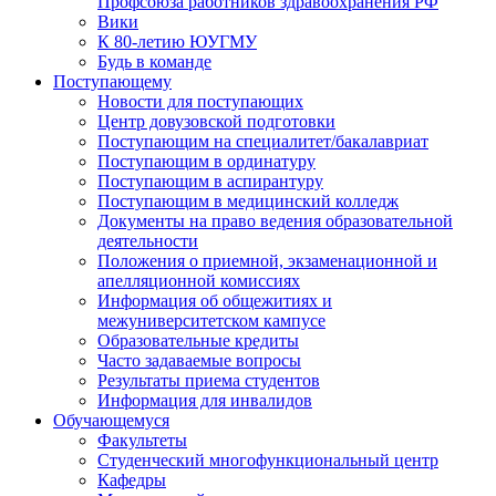
Профсоюза работников здравоохранения РФ
Вики
К 80-летию ЮУГМУ
Будь в команде
Поступающему
Новости для поступающих
Центр довузовской подготовки
Поступающим на специалитет/бакалавриат
Поступающим в ординатуру
Поступающим в аспирантуру
Поступающим в медицинский колледж
Документы на право ведения образовательной
деятельности
Положения о приемной, экзаменационной и
апелляционной комиссиях
Информация об общежитиях и
межуниверситетском кампусе
Образовательные кредиты
Часто задаваемые вопросы
Результаты приема студентов
Информация для инвалидов
Обучающемуся
Факультеты
Студенческий многофункциональный центр
Кафедры