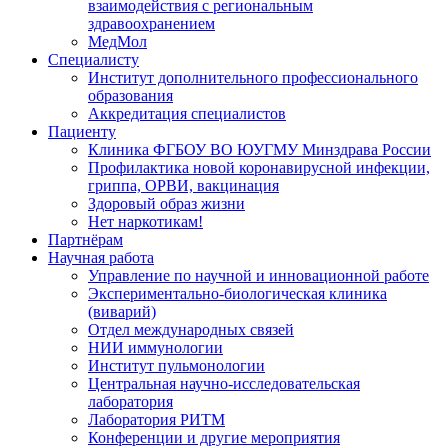
взаимодействия с региональным
здравоохранением
МедМол
Специалисту
Институт дополнительного профессионального
образования
Аккредитация специалистов
Пациенту
Клиника ФГБОУ ВО ЮУГМУ Минздрава России
Профилактика новой коронавирусной инфекции,
гриппа, ОРВИ, вакцинация
Здоровый образ жизни
Нет наркотикам!
Партнёрам
Научная работа
Управление по научной и инновационной работе
Экспериментально-биологическая клиника
(виварий)
Отдел международных связей
НИИ иммунологии
Институт пульмонологии
Центральная научно-исследовательская
лаборатория
Лаборатория РИТМ
Конференции и другие мероприятия