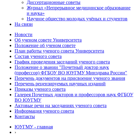
Диссертационные советы
Журнал «Непрерывное медицинское образование
и наука»
Научное общество молодых учёных и студентов
На связи
Новости
Об ученом совете Университета
Положение об ученом совете
План работы ученого совета Университета
Состав ученого совета
График проведения заседаний ученого совета
Положение о звании "Почетный доктор наук
(профессор) ФГБОУ ВО ЮУГМУ Минздрава России"
Перечень документов на присвоение ученого звания
Перечень рецензируемых научных изданий
Приказы ученого совета
Галерея Почетных докторов и профессоров наук ФГБОУ
ВО ЮУГМУ
Актовые речи на заседаниях ученого совета
Информация ученого совета
Контакты
ЮУГМУ - главная
›