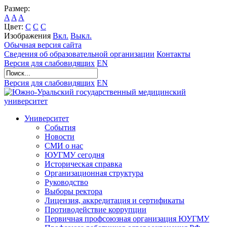
Размер:
A
A
A
Цвет:
C
C
C
Изображения
Вкл.
Выкл.
Обычная версия сайта
Сведения об образовательной организации
Контакты
Версия для слабовидящих
EN
Версия для слабовидящих
EN
Университет
События
Новости
СМИ о нас
ЮУГМУ сегодня
Историческая справка
Организационная структура
Руководство
Выборы ректора
Лицензия, аккредитация и сертификаты
Противодействие коррупции
Первичная профсоюзная организация ЮУГМУ