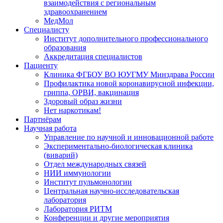
взаимодействия с региональным
здравоохранением
МедМол
Специалисту
Институт дополнительного профессионального
образования
Аккредитация специалистов
Пациенту
Клиника ФГБОУ ВО ЮУГМУ Минздрава России
Профилактика новой коронавирусной инфекции,
гриппа, ОРВИ, вакцинация
Здоровый образ жизни
Нет наркотикам!
Партнёрам
Научная работа
Управление по научной и инновационной работе
Экспериментально-биологическая клиника
(виварий)
Отдел международных связей
НИИ иммунологии
Институт пульмонологии
Центральная научно-исследовательская
лаборатория
Лаборатория РИТМ
Конференции и другие мероприятия