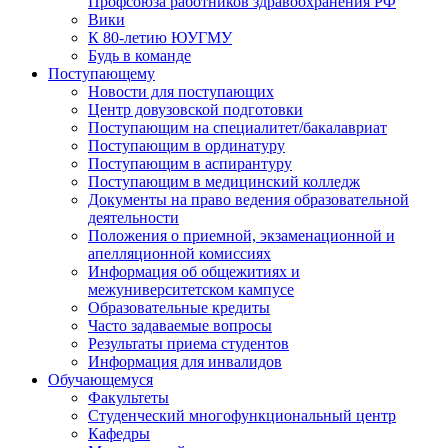
Профсоюза работников здравоохранения РФ
Вики
К 80-летию ЮУГМУ
Будь в команде
Поступающему
Новости для поступающих
Центр довузовской подготовки
Поступающим на специалитет/бакалавриат
Поступающим в ординатуру
Поступающим в аспирантуру
Поступающим в медицинский колледж
Документы на право ведения образовательной
деятельности
Положения о приемной, экзаменационной и
апелляционной комиссиях
Информация об общежитиях и
межуниверситетском кампусе
Образовательные кредиты
Часто задаваемые вопросы
Результаты приема студентов
Информация для инвалидов
Обучающемуся
Факультеты
Студенческий многофункциональный центр
Кафедры