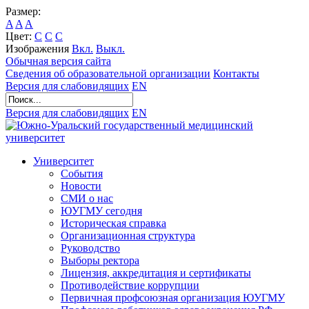
Размер:
A
A
A
Цвет:
C
C
C
Изображения
Вкл.
Выкл.
Обычная версия сайта
Сведения об образовательной организации
Контакты
Версия для слабовидящих
EN
Версия для слабовидящих
EN
Университет
События
Новости
СМИ о нас
ЮУГМУ сегодня
Историческая справка
Организационная структура
Руководство
Выборы ректора
Лицензия, аккредитация и сертификаты
Противодействие коррупции
Первичная профсоюзная организация ЮУГМУ