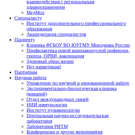
взаимодействия с региональным
здравоохранением
МедМол
Специалисту
Институт дополнительного профессионального
образования
Аккредитация специалистов
Пациенту
Клиника ФГБОУ ВО ЮУГМУ Минздрава России
Профилактика новой коронавирусной инфекции,
гриппа, ОРВИ, вакцинация
Здоровый образ жизни
Нет наркотикам!
Партнёрам
Научная работа
Управление по научной и инновационной работе
Экспериментально-биологическая клиника
(виварий)
Отдел международных связей
НИИ иммунологии
Институт пульмонологии
Центральная научно-исследовательская
лаборатория
Лаборатория РИТМ
Конференции и другие мероприятия