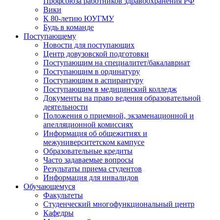
Профсоюза работников здравоохранения РФ
Вики
К 80-летию ЮУГМУ
Будь в команде
Поступающему
Новости для поступающих
Центр довузовской подготовки
Поступающим на специалитет/бакалавриат
Поступающим в ординатуру
Поступающим в аспирантуру
Поступающим в медицинский колледж
Документы на право ведения образовательной
деятельности
Положения о приемной, экзаменационной и
апелляционной комиссиях
Информация об общежитиях и
межуниверситетском кампусе
Образовательные кредиты
Часто задаваемые вопросы
Результаты приема студентов
Информация для инвалидов
Обучающемуся
Факультеты
Студенческий многофункциональный центр
Кафедры