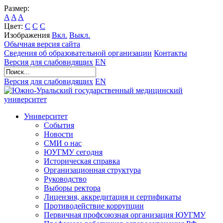
Размер:
A
A
A
Цвет:
C
C
C
Изображения
Вкл.
Выкл.
Обычная версия сайта
Сведения об образовательной организации
Контакты
Версия для слабовидящих
EN
Версия для слабовидящих
EN
Университет
События
Новости
СМИ о нас
ЮУГМУ сегодня
Историческая справка
Организационная структура
Руководство
Выборы ректора
Лицензия, аккредитация и сертификаты
Противодействие коррупции
Первичная профсоюзная организация ЮУГМУ