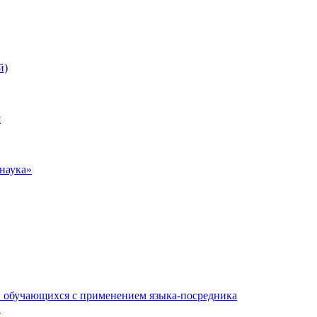
й)
я
наука»
и обучающихся с применением языка-посредника
и