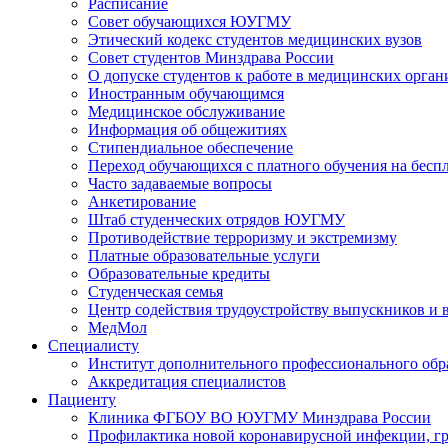
Расписание
Совет обучающихся ЮУГМУ
Этический кодекс студентов медицинских вузов
Совет студентов Минздрава России
О допуске студентов к работе в медицинских орган
Иностранным обучающимся
Медицинское обслуживание
Информация об общежитиях
Стипендиальное обеспечение
Переход обучающихся с платного обучения на беспл
Часто задаваемые вопросы
Анкетирование
Штаб студенческих отрядов ЮУГМУ
Противодействие терроризму и экстремизму
Платные образовательные услуги
Образовательные кредиты
Студенческая семья
Центр содействия трудоустройству выпускников и 
МедМол
Специалисту
Институт дополнительного профессионального обр
Аккредитация специалистов
Пациенту
Клиника ФГБОУ ВО ЮУГМУ Минздрава России
Профилактика новой коронавирусной инфекции, г