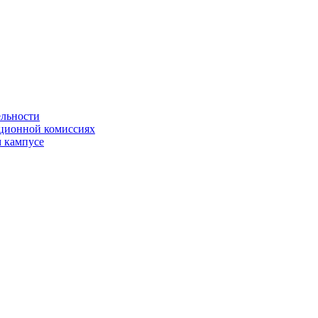
ельности
яционной комиссиях
 кампусе