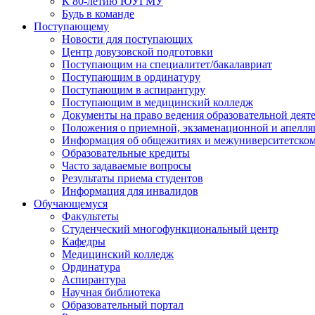
К 80-летию ЮУГМУ
Будь в команде
Поступающему
Новости для поступающих
Центр довузовской подготовки
Поступающим на специалитет/бакалавриат
Поступающим в ординатуру
Поступающим в аспирантуру
Поступающим в медицинский колледж
Документы на право ведения образовательной деят
Положения о приемной, экзаменационной и апелл
Информация об общежитиях и межуниверситетском
Образовательные кредиты
Часто задаваемые вопросы
Результаты приема студентов
Информация для инвалидов
Обучающемуся
Факультеты
Студенческий многофункциональный центр
Кафедры
Медицинский колледж
Ординатура
Аспирантура
Научная библиотека
Образовательный портал