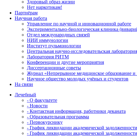
Здоровый образ жизни
Нет наркотикам!
Партнёрам
Научная работа
Управление по научной и инновационной работе
Экспериментально-биологическая клиника (вивари
Отдел международных связей
НИИ иммунологии
Институт пульмонологии
Центральная научно-исследовательская лаборатори
Лаборатория РИТМ
Конференции и другие мероприятия
Диссертационные советы
Журнал «Непрерывное медицинское образование и 
Научное общество молодых учёных и студентов
На связи
Лечебный
- О факультете
- Новости
- Контактная информация, работники деканата
- Образовательная программа
- Первокурснику
- График ликвидации академической задолженност
- График ликвидации академической задолженност