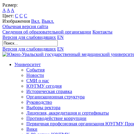
Размер:
A
A
A
Цвет:
C
C
C
Изображения
Вкл.
Выкл.
Обычная версия сайта
Сведения об образовательной организации
Контакты
Версия для слабовидящих
EN
Версия для слабовидящих
EN
Университет
События
Новости
СМИ о нас
ЮУГМУ сегодня
Историческая справка
Организационная структура
Руководство
Выборы ректора
Лицензия, аккредитация и сертификаты
Противодействие коррупции
Первичная профсоюзная организация ЮУГМУ Проф
Вики