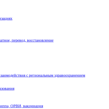
изациях
атное, перевод, восстановление
взаимодействия с региональным здравоохранением
азования
риппа, ОРВИ, вакцинация