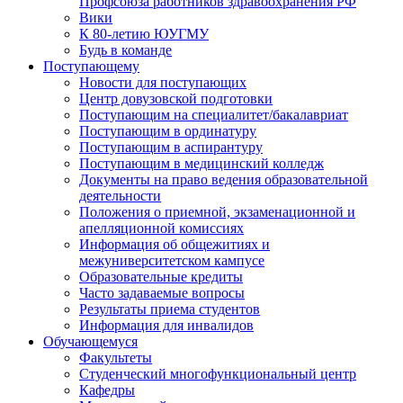
Профсоюза работников здравоохранения РФ
Вики
К 80-летию ЮУГМУ
Будь в команде
Поступающему
Новости для поступающих
Центр довузовской подготовки
Поступающим на специалитет/бакалавриат
Поступающим в ординатуру
Поступающим в аспирантуру
Поступающим в медицинский колледж
Документы на право ведения образовательной
деятельности
Положения о приемной, экзаменационной и
апелляционной комиссиях
Информация об общежитиях и
межуниверситетском кампусе
Образовательные кредиты
Часто задаваемые вопросы
Результаты приема студентов
Информация для инвалидов
Обучающемуся
Факультеты
Студенческий многофункциональный центр
Кафедры