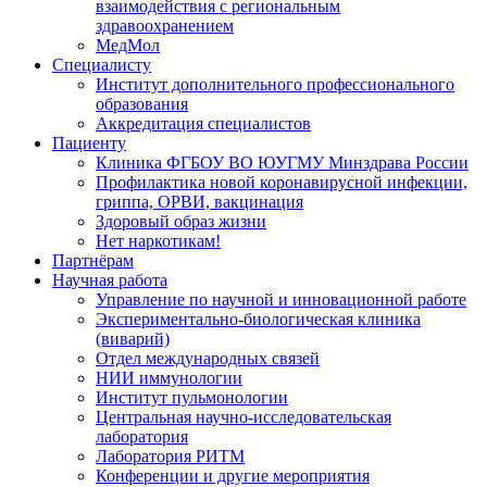
взаимодействия с региональным
здравоохранением
МедМол
Специалисту
Институт дополнительного профессионального
образования
Аккредитация специалистов
Пациенту
Клиника ФГБОУ ВО ЮУГМУ Минздрава России
Профилактика новой коронавирусной инфекции,
гриппа, ОРВИ, вакцинация
Здоровый образ жизни
Нет наркотикам!
Партнёрам
Научная работа
Управление по научной и инновационной работе
Экспериментально-биологическая клиника
(виварий)
Отдел международных связей
НИИ иммунологии
Институт пульмонологии
Центральная научно-исследовательская
лаборатория
Лаборатория РИТМ
Конференции и другие мероприятия