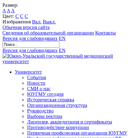
Размер:
A
A
A
Цвет:
C
C
C
Изображения
Вкл.
Выкл.
Обычная версия сайта
Сведения об образовательной организации
Контакты
Версия для слабовидящих
EN
Версия для слабовидящих
EN
Университет
События
Новости
СМИ о нас
ЮУГМУ сегодня
Историческая справка
Организационная структура
Руководство
Выборы ректора
Лицензия, аккредитация и сертификаты
Противодействие коррупции
Первичная профсоюзная организация ЮУГМУ