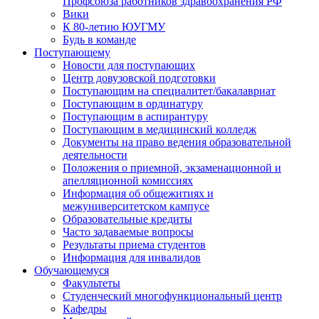
Профсоюза работников здравоохранения РФ
Вики
К 80-летию ЮУГМУ
Будь в команде
Поступающему
Новости для поступающих
Центр довузовской подготовки
Поступающим на специалитет/бакалавриат
Поступающим в ординатуру
Поступающим в аспирантуру
Поступающим в медицинский колледж
Документы на право ведения образовательной
деятельности
Положения о приемной, экзаменационной и
апелляционной комиссиях
Информация об общежитиях и
межуниверситетском кампусе
Образовательные кредиты
Часто задаваемые вопросы
Результаты приема студентов
Информация для инвалидов
Обучающемуся
Факультеты
Студенческий многофункциональный центр
Кафедры