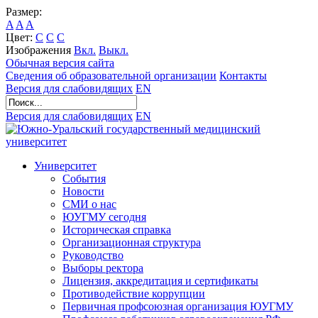
Размер:
A
A
A
Цвет:
C
C
C
Изображения
Вкл.
Выкл.
Обычная версия сайта
Сведения об образовательной организации
Контакты
Версия для слабовидящих
EN
Версия для слабовидящих
EN
Университет
События
Новости
СМИ о нас
ЮУГМУ сегодня
Историческая справка
Организационная структура
Руководство
Выборы ректора
Лицензия, аккредитация и сертификаты
Противодействие коррупции
Первичная профсоюзная организация ЮУГМУ