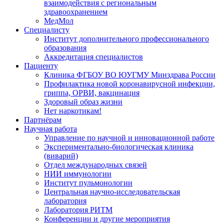
взаимодействия с региональным
здравоохранением
МедМол
Специалисту
Институт дополнительного профессионального
образования
Аккредитация специалистов
Пациенту
Клиника ФГБОУ ВО ЮУГМУ Минздрава России
Профилактика новой коронавирусной инфекции,
гриппа, ОРВИ, вакцинация
Здоровый образ жизни
Нет наркотикам!
Партнёрам
Научная работа
Управление по научной и инновационной работе
Экспериментально-биологическая клиника
(виварий)
Отдел международных связей
НИИ иммунологии
Институт пульмонологии
Центральная научно-исследовательская
лаборатория
Лаборатория РИТМ
Конференции и другие мероприятия