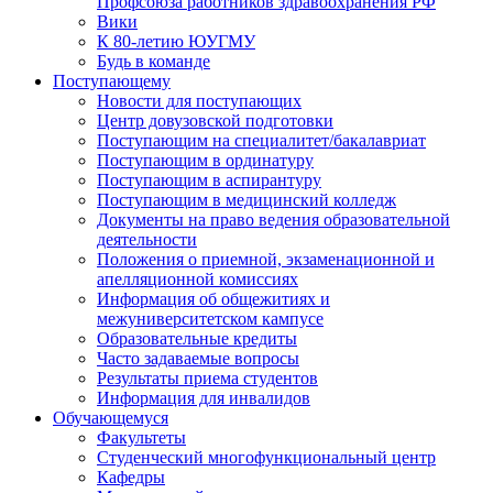
Профсоюза работников здравоохранения РФ
Вики
К 80-летию ЮУГМУ
Будь в команде
Поступающему
Новости для поступающих
Центр довузовской подготовки
Поступающим на специалитет/бакалавриат
Поступающим в ординатуру
Поступающим в аспирантуру
Поступающим в медицинский колледж
Документы на право ведения образовательной
деятельности
Положения о приемной, экзаменационной и
апелляционной комиссиях
Информация об общежитиях и
межуниверситетском кампусе
Образовательные кредиты
Часто задаваемые вопросы
Результаты приема студентов
Информация для инвалидов
Обучающемуся
Факультеты
Студенческий многофункциональный центр
Кафедры