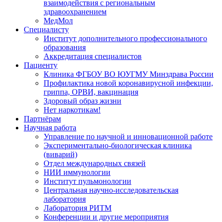
взаимодействия с региональным
здравоохранением
МедМол
Специалисту
Институт дополнительного профессионального
образования
Аккредитация специалистов
Пациенту
Клиника ФГБОУ ВО ЮУГМУ Минздрава России
Профилактика новой коронавирусной инфекции,
гриппа, ОРВИ, вакцинация
Здоровый образ жизни
Нет наркотикам!
Партнёрам
Научная работа
Управление по научной и инновационной работе
Экспериментально-биологическая клиника
(виварий)
Отдел международных связей
НИИ иммунологии
Институт пульмонологии
Центральная научно-исследовательская
лаборатория
Лаборатория РИТМ
Конференции и другие мероприятия