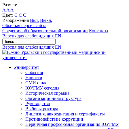
Размер:
A
A
A
Цвет:
C
C
C
Изображения
Вкл.
Выкл.
Обычная версия сайта
Сведения об образовательной организации
Контакты
Версия для слабовидящих
EN
Версия для слабовидящих
EN
Университет
События
Новости
СМИ о нас
ЮУГМУ сегодня
Историческая справка
Организационная структура
Руководство
Выборы ректора
Лицензия, аккредитация и сертификаты
Противодействие коррупции
Первичная профсоюзная организация ЮУГМУ