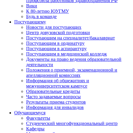
Профсоюза работников здравоохранения РФ
Вики
К 80-летию ЮУГМУ
Будь в команде
Поступающему
Новости для поступающих
Центр довузовской подготовки
Поступающим на специалитет/бакалавриат
Поступающим в ординатуру
Поступающим в аспирантуру
Поступающим в медицинский колледж
Документы на право ведения образовательной
деятельности
Положения о приемной, экзаменационной и
апелляционной комиссиях
Информация об общежитиях и
межуниверситетском кампусе
Образовательные кредиты
Часто задаваемые вопросы
Результаты приема студентов
Информация для инвалидов
Обучающемуся
Факультеты
Студенческий многофункциональный центр
Кафедры