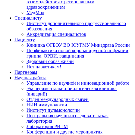
взаимодействия с региональным
здравоохранением
МедМол
Специалисту
Институт дополнительного профессионального
образования
Аккредитация специалистов
Пациенту
Клиника ФГБОУ ВО ЮУГМУ Минздрава России
Профилактика новой коронавирусной инфекции,
гриппа, ОРВИ, вакцинация
Здоровый образ жизни
Нет наркотикам!
Партнёрам
Научная работа
Управление по научной и инновационной работе
Экспериментально-биологическая клиника
(виварий)
Отдел международных связей
НИИ иммунологии
Институт пульмонологии
Центральная научно-исследовательская
лаборатория
Лаборатория РИТМ
Конференции и другие мероприятия