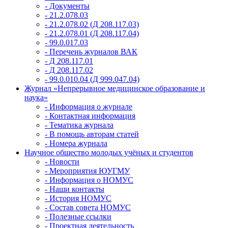
- Документы
- 21.2.078.03
- 21.2.078.02 (Д 208.117.03)
- 21.2.078.01 (Д 208.117.04)
- 99.0.017.03
- Перечень журналов ВАК
- Д 208.117.01
- Д 208.117.02
- 99.0.010.04 (Д 999.047.04)
Журнал «Непрерывное медицинское образование и
наука»
- Информация о журнале
- Контактная информация
- Тематика журнала
- В помощь авторам статей
- Номера журнала
Научное общество молодых учёных и студентов
- Новости
- Мероприятия ЮУГМУ
- Информация о НОМУС
- Наши контакты
- История НОМУС
- Состав совета НОМУС
- Полезные ссылки
- Проектная деятельность