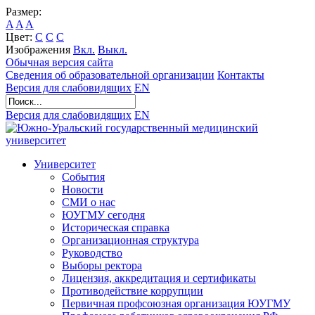
Размер:
A
A
A
Цвет:
C
C
C
Изображения
Вкл.
Выкл.
Обычная версия сайта
Сведения об образовательной организации
Контакты
Версия для слабовидящих
EN
Версия для слабовидящих
EN
Университет
События
Новости
СМИ о нас
ЮУГМУ сегодня
Историческая справка
Организационная структура
Руководство
Выборы ректора
Лицензия, аккредитация и сертификаты
Противодействие коррупции
Первичная профсоюзная организация ЮУГМУ