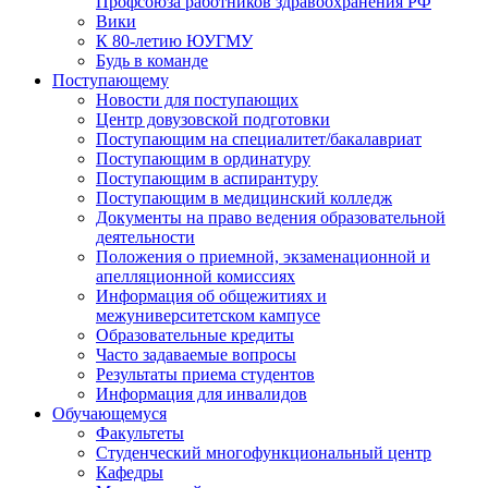
Профсоюза работников здравоохранения РФ
Вики
К 80-летию ЮУГМУ
Будь в команде
Поступающему
Новости для поступающих
Центр довузовской подготовки
Поступающим на специалитет/бакалавриат
Поступающим в ординатуру
Поступающим в аспирантуру
Поступающим в медицинский колледж
Документы на право ведения образовательной
деятельности
Положения о приемной, экзаменационной и
апелляционной комиссиях
Информация об общежитиях и
межуниверситетском кампусе
Образовательные кредиты
Часто задаваемые вопросы
Результаты приема студентов
Информация для инвалидов
Обучающемуся
Факультеты
Студенческий многофункциональный центр
Кафедры