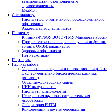
взаимодействия с региональным
здравоохранением
МедМол
Специалисту
Институт дополнительного профессионального
образования
Аккредитация специалистов
Пациенту
Клиника ФГБОУ ВО ЮУГМУ Минздрава России
Профилактика новой коронавирусной инфекции,
гриппа, ОРВИ, вакцинация
Здоровый образ жизни
Нет наркотикам!
Партнёрам
Научная работа
Управление по научной и инновационной работе
Экспериментально-биологическая клиника
(виварий)
Отдел международных связей
НИИ иммунологии
Институт пульмонологии
Центральная научно-исследовательская
лаборатория
Лаборатория РИТМ
Конференции и другие мероприятия