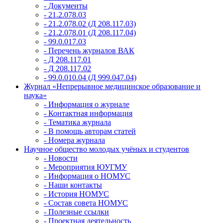
- Документы
- 21.2.078.03
- 21.2.078.02 (Д 208.117.03)
- 21.2.078.01 (Д 208.117.04)
- 99.0.017.03
- Перечень журналов ВАК
- Д 208.117.01
- Д 208.117.02
- 99.0.010.04 (Д 999.047.04)
Журнал «Непрерывное медицинское образование и
наука»
- Информация о журнале
- Контактная информация
- Тематика журнала
- В помощь авторам статей
- Номера журнала
Научное общество молодых учёных и студентов
- Новости
- Мероприятия ЮУГМУ
- Информация о НОМУС
- Наши контакты
- История НОМУС
- Состав совета НОМУС
- Полезные ссылки
- Проектная деятельность