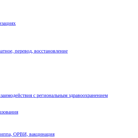
изациях
атное, перевод, восстановление
взаимодействия с региональным здравоохранением
азования
риппа, ОРВИ, вакцинация