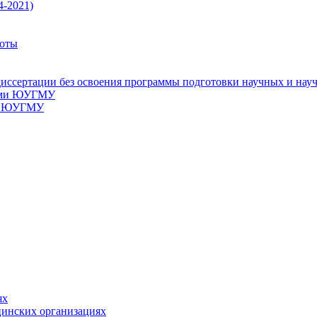
4-2021)
боты
диссертации без освоения программы подготовки научных и науч
ками ЮУГМУ
ми ЮУГМУ
ях
цинских организациях