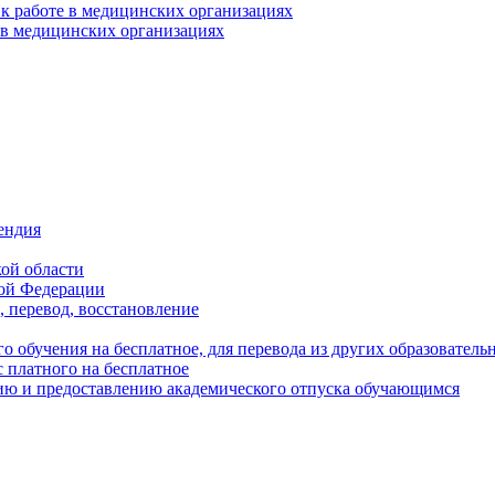
 к работе в медицинских организациях
е в медицинских организациях
ендия
ой области
кой Федерации
, перевод, восстановление
го обучения на бесплатное, для перевода из других образовател
 платного на бесплатное
нию и предоставлению академического отпуска обучающимся