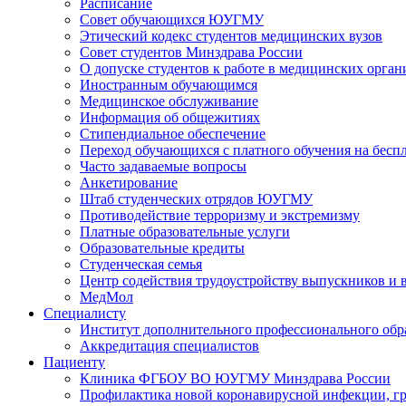
Расписание
Совет обучающихся ЮУГМУ
Этический кодекс студентов медицинских вузов
Совет студентов Минздрава России
О допуске студентов к работе в медицинских орган
Иностранным обучающимся
Медицинское обслуживание
Информация об общежитиях
Стипендиальное обеспечение
Переход обучающихся с платного обучения на беспл
Часто задаваемые вопросы
Анкетирование
Штаб студенческих отрядов ЮУГМУ
Противодействие терроризму и экстремизму
Платные образовательные услуги
Образовательные кредиты
Студенческая семья
Центр содействия трудоустройству выпускников и 
МедМол
Специалисту
Институт дополнительного профессионального обр
Аккредитация специалистов
Пациенту
Клиника ФГБОУ ВО ЮУГМУ Минздрава России
Профилактика новой коронавирусной инфекции, г