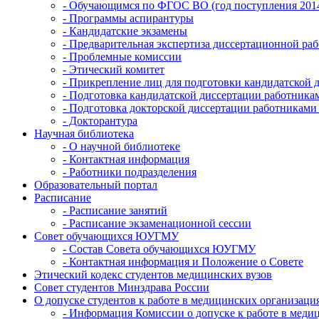
- Обучающимся по ФГОС ВО (год поступления 201
- Программы аспирантуры
- Кандидатские экзамены
- Предварительная экспертиза диссертационной ра
- Проблемные комиссии
- Этический комитет
- Прикрепление лиц для подготовки кандидатской 
- Подготовка кандидатской диссертации работни
- Подготовка докторской диссертации работника
- Докторантура
Научная библиотека
- О научной библиотеке
- Контактная информация
- Работники подразделения
Образовательный портал
Расписание
- Расписание занятий
- Расписание экзаменационной сессии
Совет обучающихся ЮУГМУ
- Состав Совета обучающихся ЮУГМУ
- Контактная информация и Положение о Совете
Этический кодекс студентов медицинских вузов
Совет студентов Минздрава России
О допуске студентов к работе в медицинских организаци
- Информация Комиссии о допуске к работе в меди