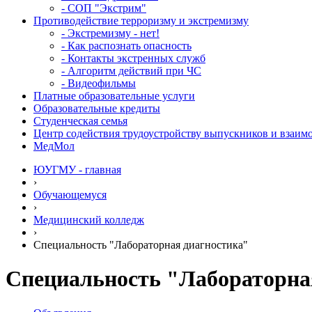
- СОП "Экстрим"
Противодействие терроризму и экстремизму
- Экстремизму - нет!
- Как распознать опасность
- Контакты экстренных служб
- Алгоритм действий при ЧС
- Видеофильмы
Платные образовательные услуги
Образовательные кредиты
Студенческая семья
Центр содействия трудоустройству выпускников и взаим
МедМол
ЮУГМУ - главная
›
Обучающемуся
›
Медицинский колледж
›
Специальность "Лабораторная диагностика"
Специальность "Лабораторна