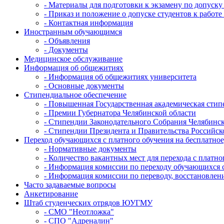
- Материалы для подготовки к экзамену по допуску
- Приказ и положение о допуске студентов к работ
- Контактная информация
Иностранным обучающимся
- Объявления
- Документы
Медицинское обслуживание
Информация об общежитиях
- Информация об общежитиях университета
- Основные документы
Стипендиальное обеспечение
- Повышенная Государственная академическая стип
- Премии Губернатора Челябинской области
- Стипендии Законодательного Собрания Челябинск
- Стипендии Президента и Правительства Российс
Переход обучающихся с платного обучения на бесплатное
- Нормативные документы
- Количество вакантных мест для перехода с платно
- Информация комиссии по переходу обучающихся с
- Информация комиссии по переводу, восстановле
Часто задаваемые вопросы
Анкетирование
Штаб студенческих отрядов ЮУГМУ
- СМО "Неотложка"
- СПО "Адреналин"