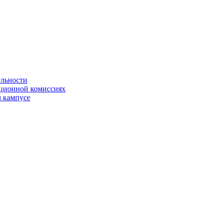
ельности
яционной комиссиях
 кампусе