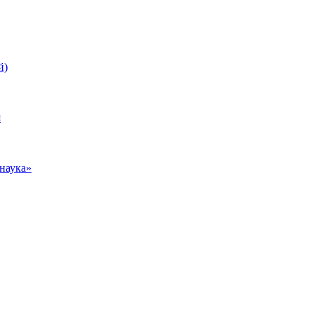
й)
я
наука»