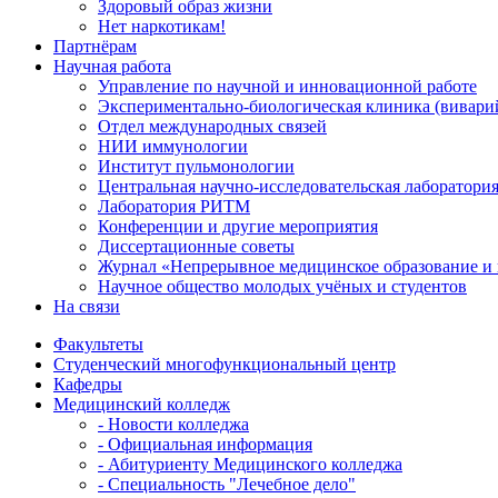
Здоровый образ жизни
Нет наркотикам!
Партнёрам
Научная работа
Управление по научной и инновационной работе
Экспериментально-биологическая клиника (вивари
Отдел международных связей
НИИ иммунологии
Институт пульмонологии
Центральная научно-исследовательская лаборатори
Лаборатория РИТМ
Конференции и другие мероприятия
Диссертационные советы
Журнал «Непрерывное медицинское образование и 
Научное общество молодых учёных и студентов
На связи
Факультеты
Студенческий многофункциональный центр
Кафедры
Медицинский колледж
- Новости колледжа
- Официальная информация
- Абитуриенту Медицинского колледжа
- Специальность "Лечебное дело"