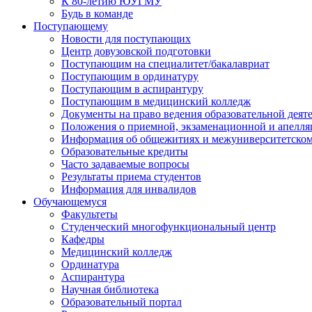
К 80-летию ЮУГМУ
Будь в команде
Поступающему
Новости для поступающих
Центр довузовской подготовки
Поступающим на специалитет/бакалавриат
Поступающим в ординатуру
Поступающим в аспирантуру
Поступающим в медицинский колледж
Документы на право ведения образовательной деят
Положения о приемной, экзаменационной и апелл
Информация об общежитиях и межуниверситетском
Образовательные кредиты
Часто задаваемые вопросы
Результаты приема студентов
Информация для инвалидов
Обучающемуся
Факультеты
Студенческий многофункциональный центр
Кафедры
Медицинский колледж
Ординатура
Аспирантура
Научная библиотека
Образовательный портал