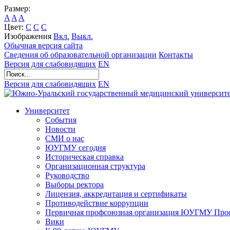
Размер:
A
A
A
Цвет:
C
C
C
Изображения
Вкл.
Выкл.
Обычная версия сайта
Сведения об образовательной организации
Контакты
Версия для слабовидящих
EN
Версия для слабовидящих
EN
Университет
События
Новости
СМИ о нас
ЮУГМУ сегодня
Историческая справка
Организационная структура
Руководство
Выборы ректора
Лицензия, аккредитация и сертификаты
Противодействие коррупции
Первичная профсоюзная организация ЮУГМУ Проф
Вики