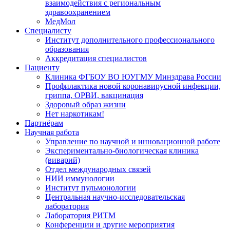
взаимодействия с региональным
здравоохранением
МедМол
Специалисту
Институт дополнительного профессионального
образования
Аккредитация специалистов
Пациенту
Клиника ФГБОУ ВО ЮУГМУ Минздрава России
Профилактика новой коронавирусной инфекции,
гриппа, ОРВИ, вакцинация
Здоровый образ жизни
Нет наркотикам!
Партнёрам
Научная работа
Управление по научной и инновационной работе
Экспериментально-биологическая клиника
(виварий)
Отдел международных связей
НИИ иммунологии
Институт пульмонологии
Центральная научно-исследовательская
лаборатория
Лаборатория РИТМ
Конференции и другие мероприятия