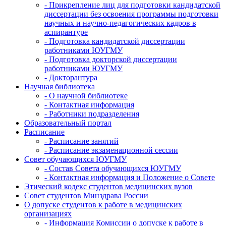
- Прикрепление лиц для подготовки кандидатской
диссертации без освоения программы подготовки
научных и научно-педагогических кадров в
аспирантуре
- Подготовка кандидатской диссертации
работниками ЮУГМУ
- Подготовка докторской диссертации
работниками ЮУГМУ
- Докторантура
Научная библиотека
- О научной библиотеке
- Контактная информация
- Работники подразделения
Образовательный портал
Расписание
- Расписание занятий
- Расписание экзаменационной сессии
Совет обучающихся ЮУГМУ
- Состав Совета обучающихся ЮУГМУ
- Контактная информация и Положение о Совете
Этический кодекс студентов медицинских вузов
Совет студентов Минздрава России
О допуске студентов к работе в медицинских
организациях
- Информация Комиссии о допуске к работе в