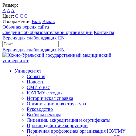
Размер:
A
A
A
Цвет:
C
C
C
Изображения
Вкл.
Выкл.
Обычная версия сайта
Сведения об образовательной организации
Контакты
Версия для слабовидящих
EN
Версия для слабовидящих
EN
Университет
События
Новости
СМИ о нас
ЮУГМУ сегодня
Историческая справка
Организационная структура
Руководство
Выборы ректора
Лицензия, аккредитация и сертификаты
Противодействие коррупции
Первичная профсоюзная организация ЮУГМУ