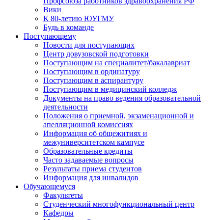
Профсоюза работников здравоохранения РФ
Вики
К 80-летию ЮУГМУ
Будь в команде
Поступающему
Новости для поступающих
Центр довузовской подготовки
Поступающим на специалитет/бакалавриат
Поступающим в ординатуру
Поступающим в аспирантуру
Поступающим в медицинский колледж
Документы на право ведения образовательной
деятельности
Положения о приемной, экзаменационной и
апелляционной комиссиях
Информация об общежитиях и
межуниверситетском кампусе
Образовательные кредиты
Часто задаваемые вопросы
Результаты приема студентов
Информация для инвалидов
Обучающемуся
Факультеты
Студенческий многофункциональный центр
Кафедры