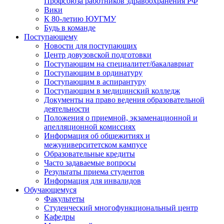
Профсоюза работников здравоохранения РФ
Вики
К 80-летию ЮУГМУ
Будь в команде
Поступающему
Новости для поступающих
Центр довузовской подготовки
Поступающим на специалитет/бакалавриат
Поступающим в ординатуру
Поступающим в аспирантуру
Поступающим в медицинский колледж
Документы на право ведения образовательной
деятельности
Положения о приемной, экзаменационной и
апелляционной комиссиях
Информация об общежитиях и
межуниверситетском кампусе
Образовательные кредиты
Часто задаваемые вопросы
Результаты приема студентов
Информация для инвалидов
Обучающемуся
Факультеты
Студенческий многофункциональный центр
Кафедры