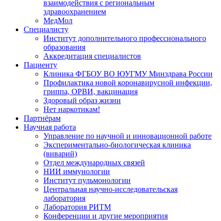
взаимодействия с региональным
здравоохранением
МедМол
Специалисту
Институт дополнительного профессионального
образования
Аккредитация специалистов
Пациенту
Клиника ФГБОУ ВО ЮУГМУ Минздрава России
Профилактика новой коронавирусной инфекции,
гриппа, ОРВИ, вакцинация
Здоровый образ жизни
Нет наркотикам!
Партнёрам
Научная работа
Управление по научной и инновационной работе
Экспериментально-биологическая клиника
(виварий)
Отдел международных связей
НИИ иммунологии
Институт пульмонологии
Центральная научно-исследовательская
лаборатория
Лаборатория РИТМ
Конференции и другие мероприятия