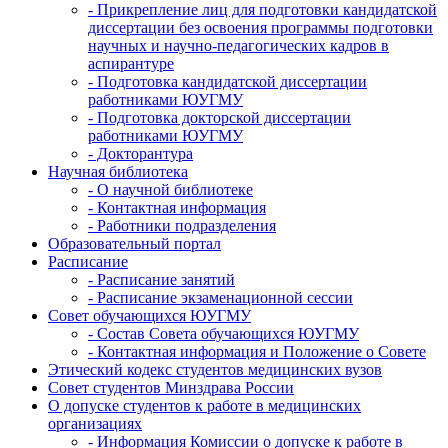
- Прикрепление лиц для подготовки кандидатской
диссертации без освоения программы подготовки
научных и научно-педагогических кадров в
аспирантуре
- Подготовка кандидатской диссертации
работниками ЮУГМУ
- Подготовка докторской диссертации
работниками ЮУГМУ
- Докторантура
Научная библиотека
- О научной библиотеке
- Контактная информация
- Работники подразделения
Образовательный портал
Расписание
- Расписание занятий
- Расписание экзаменационной сессии
Совет обучающихся ЮУГМУ
- Состав Совета обучающихся ЮУГМУ
- Контактная информация и Положение о Совете
Этический кодекс студентов медицинских вузов
Совет студентов Минздрава России
О допуске студентов к работе в медицинских
организациях
- Информация Комиссии о допуске к работе в