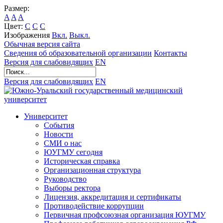
Размер:
A
A
A
Цвет:
C
C
C
Изображения
Вкл.
Выкл.
Обычная версия сайта
Сведения об образовательной организации
Контакты
Версия для слабовидящих
EN
Версия для слабовидящих
EN
Университет
События
Новости
СМИ о нас
ЮУГМУ сегодня
Историческая справка
Организационная структура
Руководство
Выборы ректора
Лицензия, аккредитация и сертификаты
Противодействие коррупции
Первичная профсоюзная организация ЮУГМУ