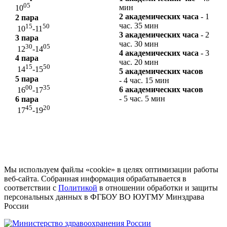
05
мин
10
2 академических часа
-
1
2 пара
час. 35 мин
15
50
10
-11
3
академических
часа
-
2
3 пара
час. 30 мин
30
05
12
-14
4
академических
часа
-
3
4 пара
час. 20 мин
15
50
14
-15
5
академических
часов
5 пара
-
4 час. 15 мин
00
35
6
академических
часов
16
-17
-
5 час. 5 мин
6 пара
45
20
17
-19
Мы используем файлы «cookie» в целях оптимизации работы
веб-сайта. Собранная информация обрабатывается в
соответствии с
Политикой
в отношении обработки и защиты
персональных данных в ФГБОУ ВО ЮУГМУ Минздрава
России