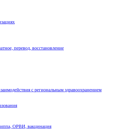
изациях
атное, перевод, восстановление
взаимодействия с региональным здравоохранением
азования
риппа, ОРВИ, вакцинация