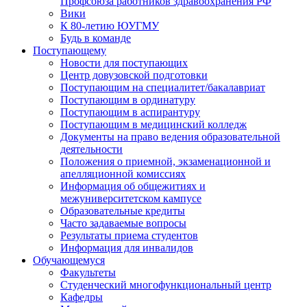
Профсоюза работников здравоохранения РФ
Вики
К 80-летию ЮУГМУ
Будь в команде
Поступающему
Новости для поступающих
Центр довузовской подготовки
Поступающим на специалитет/бакалавриат
Поступающим в ординатуру
Поступающим в аспирантуру
Поступающим в медицинский колледж
Документы на право ведения образовательной
деятельности
Положения о приемной, экзаменационной и
апелляционной комиссиях
Информация об общежитиях и
межуниверситетском кампусе
Образовательные кредиты
Часто задаваемые вопросы
Результаты приема студентов
Информация для инвалидов
Обучающемуся
Факультеты
Студенческий многофункциональный центр
Кафедры