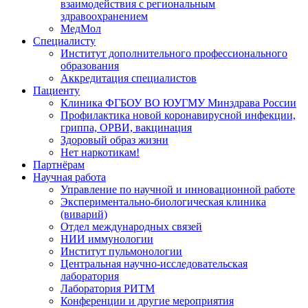
взаимодействия с региональным
здравоохранением
МедМол
Специалисту
Институт дополнительного профессионального
образования
Аккредитация специалистов
Пациенту
Клиника ФГБОУ ВО ЮУГМУ Минздрава России
Профилактика новой коронавирусной инфекции,
гриппа, ОРВИ, вакцинация
Здоровый образ жизни
Нет наркотикам!
Партнёрам
Научная работа
Управление по научной и инновационной работе
Экспериментально-биологическая клиника
(виварий)
Отдел международных связей
НИИ иммунологии
Институт пульмонологии
Центральная научно-исследовательская
лаборатория
Лаборатория РИТМ
Конференции и другие мероприятия